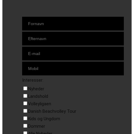
Interesser:
Nyheder
Landshold
Volleyligaen
Danish Beachvolley Tour
Kids og Ungdom
Dommer
Alle Nyheder