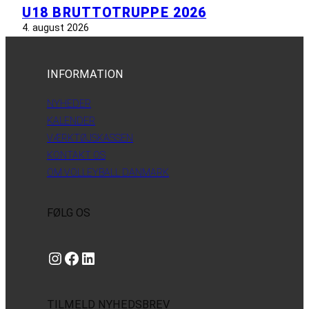
U18 BRUTTOTRUPPE 2026
4. august 2026
INFORMATION
NYHEDER
KALENDER
VÆRKTØJSKASSEN
KONTAKT OS
OM VOLLEYBALL DANMARK
FØLG OS
Instagram
https://www.facebook.com/danishbeachvolleytour
LinkedIn
TILMELD NYHEDSBREV