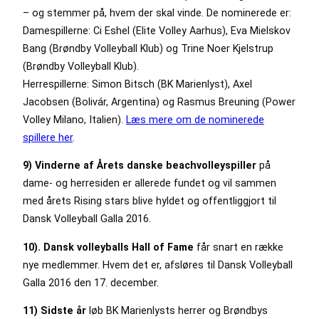
– og stemmer på, hvem der skal vinde. De nominerede er:
Damespillerne: Ci Eshel (Elite Volley Aarhus), Eva Mielskov
Bang (Brøndby Volleyball Klub) og Trine Noer Kjelstrup
(Brøndby Volleyball Klub).
Herrespillerne: Simon Bitsch (BK Marienlyst), Axel
Jacobsen (Bolivár, Argentina) og Rasmus Breuning (Power
Volley Milano, Italien).
Læs mere om de nominerede
spillere her
.
9) Vinderne af Årets danske beachvolleyspiller
på
dame- og herresiden er allerede fundet og vil sammen
med årets Rising stars blive hyldet og offentliggjort til
Dansk Volleyball Galla 2016.
10). Dansk volleyballs Hall of Fame
får snart en række
nye medlemmer. Hvem det er, afsløres til Dansk Volleyball
Galla 2016 den 17. december.
11) Sidste år
løb BK Marienlysts herrer og Brøndbys