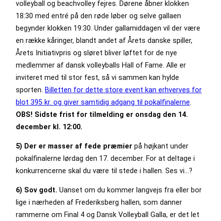
volleyball og beachvolley fejres. Dørene åbner klokken
18:30 med entré på den røde løber og selve gallaen
begynder klokken 19:30. Under gallamiddagen vil der være
en række kåringer, blandt andet af Årets danske spiller,
Årets Initiativpris og sløret bliver løftet for de nye
medlemmer af dansk volleyballs Hall of Fame. Alle er
inviteret med til stor fest, så vi sammen kan hylde
sporten.
Billetten for dette store event kan erhverves for
blot 395 kr. og giver samtidig adgang til pokalfinalerne
.
OBS! Sidste frist for tilmelding er onsdag den 14.
december kl. 12:00.
5) Der er masser af fede præmier
på højkant under
pokalfinalerne lørdag den 17. december. For at deltage i
konkurrencerne skal du være til stede i hallen. Ses vi…?
6) Sov godt.
Uanset om du kommer langvejs fra eller bor
lige i nærheden af Frederiksberg hallen, som danner
rammerne om Final 4 og Dansk Volleyball Galla, er det let