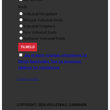
Kreds:
Volleyball Nordjylland
Midtjysk Volleyball Kreds
Volleyball Sydjylland
Fyns Volleyball Kreds
Sjællands Volleyball Kreds
Jeg vil gerne modtage nyhedsbreve fra
Danish Beachvolley Tour og accepterer
vilkårene for nyhedsbreve
Privatlivspolitik
COPYRIGHT 2024 VOLLEYBALL DANMARK