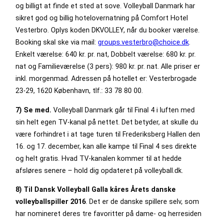
og billigt at finde et sted at sove. Volleyball Danmark har
sikret god og billig hotelovernatning på Comfort Hotel
Vesterbro. Oplys koden DKVOLLEY, når du booker værelse.
Booking skal ske via mail:
groups.vesterbro@choice.dk
.
Enkelt værelse: 640 kr. pr. nat, Dobbelt værelse: 680 kr. pr.
nat og Familieværelse (3 pers): 980 kr. pr. nat. Alle priser er
inkl. morgenmad. Adressen på hotellet er: Vesterbrogade
23-29, 1620 København, tlf.: 33 78 80 00.
7) Se med.
Volleyball Danmark går til Final 4 i luften med
sin helt egen TV-kanal på nettet. Det betyder, at skulle du
være forhindret i at tage turen til Frederiksberg Hallen den
16. og 17. december, kan alle kampe til Final 4 ses direkte
og helt gratis. Hvad TV-kanalen kommer til at hedde
afsløres senere – hold dig opdateret på volleyball.dk.
8) Til Dansk Volleyball Galla kåres Årets danske
volleyballspiller 2016
. Det er de danske spillere selv, som
har nomineret deres tre favoritter på dame- og herresiden