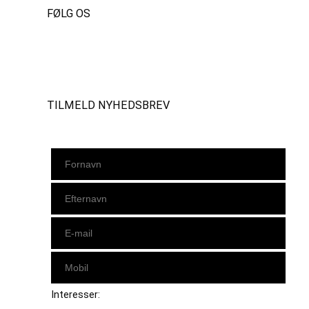
FØLG OS
Instagram
https://www.facebook.com/danishbeachvolleytour
LinkedIn
TILMELD NYHEDSBREV
Interesser: