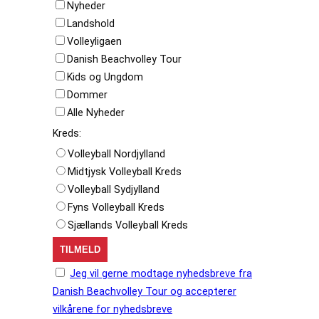
Nyheder
Landshold
Volleyligaen
Danish Beachvolley Tour
Kids og Ungdom
Dommer
Alle Nyheder
Kreds:
Volleyball Nordjylland
Midtjysk Volleyball Kreds
Volleyball Sydjylland
Fyns Volleyball Kreds
Sjællands Volleyball Kreds
Jeg vil gerne modtage nyhedsbreve fra
Danish Beachvolley Tour og accepterer
vilkårene for nyhedsbreve