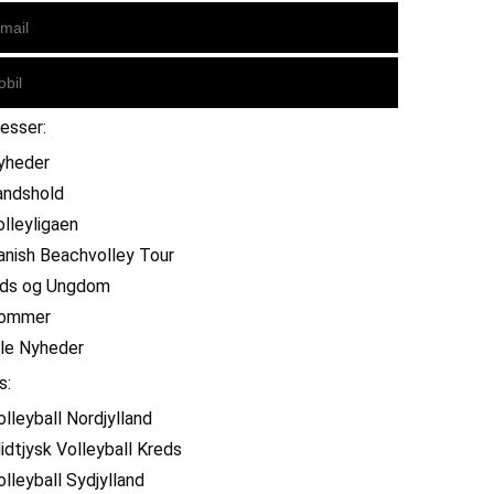
resser:
yheder
andshold
olleyligaen
anish Beachvolley Tour
ids og Ungdom
ommer
lle Nyheder
s:
olleyball Nordjylland
idtjysk Volleyball Kreds
olleyball Sydjylland