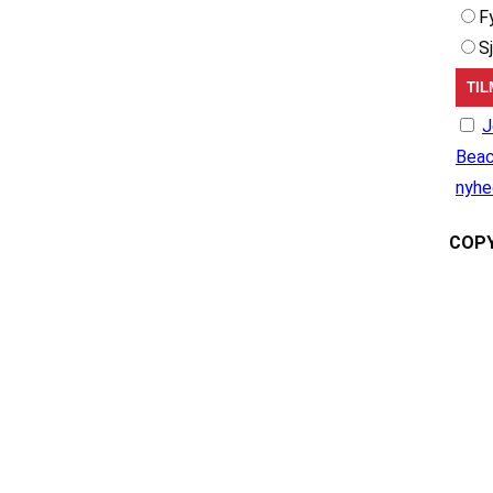
F
S
J
Beac
nyhe
COPY