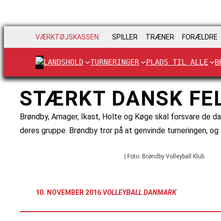
VÆRKTØJSKASSEN:
SPILLER
TRÆNER
FORÆLDRE
LANDSHOLD
TURNERINGER
PLADS TIL ALLE
B
STÆRKT DANSK FE
Brøndby, Amager, Ikast, Holte og Køge skal forsvare de da
deres gruppe. Brøndby tror på at genvinde turneringen, og
| Foto: Brøndby Volleyball Klub
:
10. NOVEMBER 2016
VOLLEYBALL DANMARK