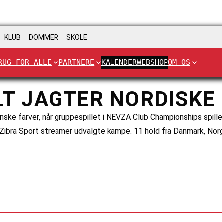
KLUB
DOMMER
SKOLE
RUG FOR ALLE
PARTNERE
KALENDER
WEBSHOP
OM OS
LT JAGTER NORDISKE
nske farver, når gruppespillet i NEVZA Club Championships spille
 Zibra Sport streamer udvalgte kampe. 11 hold fra Danmark, Norg