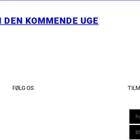
I DEN KOMMENDE UGE
FØLG OS
TIL
Instagram
https://www.facebook.com/danishbeachvolleytour
LinkedIn