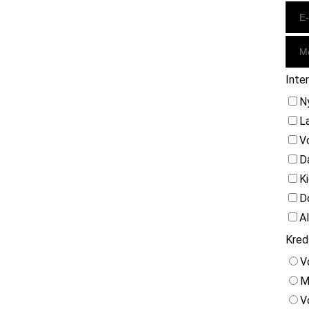
Inte
N
L
V
D
K
D
A
Kred
V
M
V