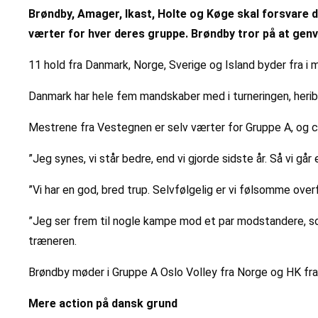
Brøndby, Amager, Ikast, Holte og Køge skal forsvare d
værter for hver deres gruppe. Brøndby tror på at gen
11 hold fra Danmark, Norge, Sverige og Island byder fra i 
Danmark har hele fem mandskaber med i turneringen, heri
Mestrene fra Vestegnen er selv værter for Gruppe A, og ch
”Jeg synes, vi står bedre, end vi gjorde sidste år. Så vi går
”Vi har en god, bred trup. Selvfølgelig er vi følsomme over
”Jeg ser frem til nogle kampe mod et par modstandere, so
træneren.
Brøndby møder i Gruppe A Oslo Volley fra Norge og HK fra 
Mere action på dansk grund