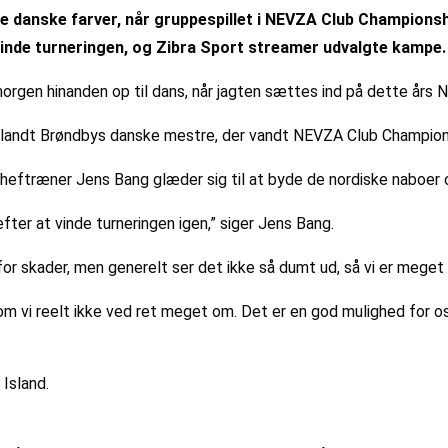
e danske farver, når gruppespillet i NEVZA Club Championshi
vinde turneringen, og Zibra Sport streamer udvalgte kampe.
morgen hinanden op til dans, når jagten sættes ind på dette års
blandt Brøndbys danske mestre, der vandt NEVZA Club Champions
eftræner Jens Bang glæder sig til at byde de nordiske naboer o
 efter at vinde turneringen igen,” siger Jens Bang.
for skader, men generelt ser det ikke så dumt ud, så vi er meget 
m vi reelt ikke ved ret meget om. Det er en god mulighed for os
Island.