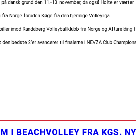
l på dansk grund den 11.-13. november, da også Holte er værter.
fra Norge foruden Køge fra den hjemlige Volleyliga.
piller imod Randaberg Volleyballklubb fra Norge og Afturelding fr
t den bedste 2’er avancerer til finalerne i NEVZA Club Championsh
M I BEACHVOLLEY FRA KGS. N