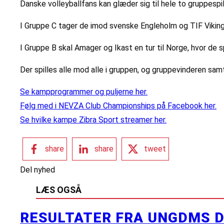
Danske volleyballfans kan glæder sig til hele to gruppespi
I Gruppe C tager de imod svenske Engleholm og TIF Viking 
I Gruppe B skal Amager og Ikast en tur til Norge, hvor de s
Der spilles alle mod alle i gruppen, og gruppevinderen sam
Se kampprogrammer og puljerne her.
Følg med i NEVZA Club Championships på Facebook her.
Se hvilke kampe Zibra Sport streamer her.
share
share
tweet
Del nyhed
LÆS OGSÅ
RESULTATER FRA UNGDMS D