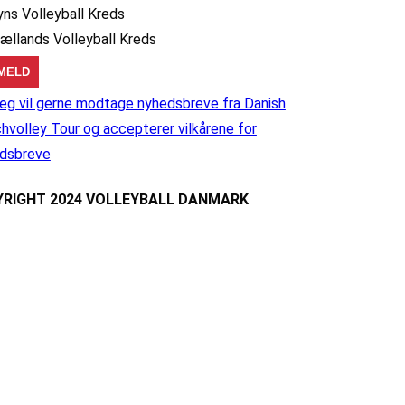
yns Volleyball Kreds
jællands Volleyball Kreds
eg vil gerne modtage nyhedsbreve fra Danish
hvolley Tour og accepterer vilkårene for
dsbreve
RIGHT 2024 VOLLEYBALL DANMARK