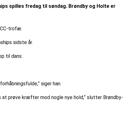
ps spilles fredag til søndag. Brøndby og Holte er
 NCC-trofæ.
hips sidste år.
p til dans:
forhåbningsfulde,” siger han.
 at prøve kræfter mod nogle nye hold,” slutter Brøndby-