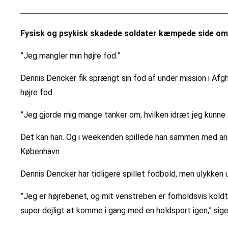
Fysisk og psykisk skadede soldater kæmpede side om si
”Jeg mangler min højre fod.”
Dennis Dencker fik sprængt sin fod af under mission i Afg
højre fod.
”Jeg gjorde mig mange tanker om, hvilken idræt jeg kunne 
Det kan han. Og i weekenden spillede han sammen med andr
København.
Dennis Dencker har tidligere spillet fodbold, men ulykken
”Jeg er højrebenet, og mit venstreben er forholdsvis koldt,
super dejligt at komme i gang med en holdsport igen,” sige