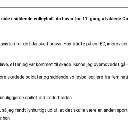
de i siddende volleyball, da Lavia for 11. gang afviklede C
hanistan for det danske Forsvar. Han trådte på en IED, improvise
lave, efter jeg var kommet til skade. Kunne jeg overhovedet gå 
e skadede soldater og siddende volleyballspillere fra fem nati
 umuliggjorde spillet md læderbolden.
 så jeg fandt lynhurtigt ud af, at det skulle være en anden sport
r han.