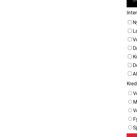
Inte
N
L
V
D
K
D
A
Kred
V
M
V
F
S