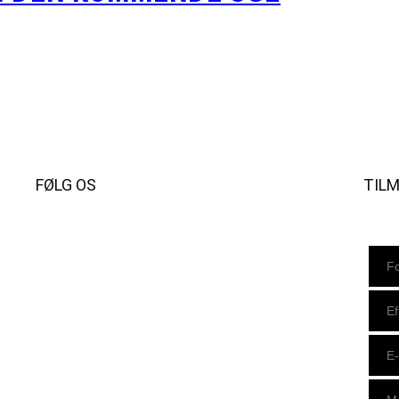
FØLG OS
TIL
Instagram
https://www.facebook.com/danishbeachvolleytour
LinkedIn