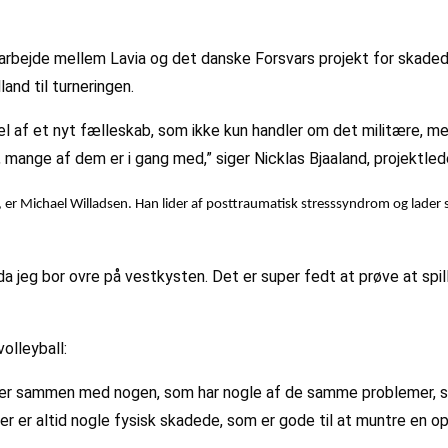
rbejde mellem Lavia og det danske Forsvars projekt for skadede 
and til turneringen.
el af et nyt fælleskab, som ikke kun handler om det militære, me
es, mange af dem er i gang med,” siger Nicklas Bjaaland, projektled
l, er Michael Willadsen. Han lider af posttraumatisk stresssyndrom og lader si
da jeg bor ovre på vestkysten. Det er super fedt at prøve at spil
volleyball:
piller sammen med nogen, som har nogle af de samme problemer, s
er er altid nogle fysisk skadede, som er gode til at muntre en op,