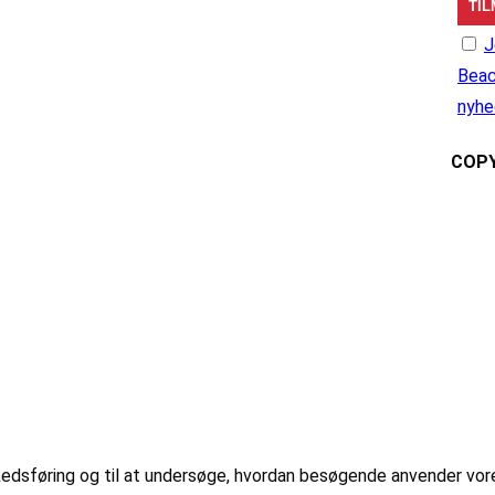
J
Beac
nyhe
COPY
markedsføring og til at undersøge, hvordan besøgende anvender vo