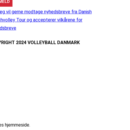
eg vil gerne modtage nyhedsbreve fra Danish
hvolley Tour og accepterer vilkårene for
dsbreve
RIGHT 2024 VOLLEYBALL DANMARK
res hjemmeside.