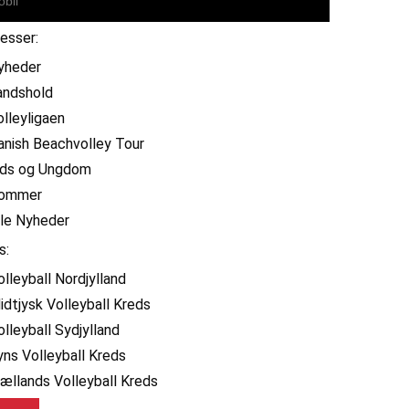
resser:
yheder
andshold
olleyligaen
anish Beachvolley Tour
ids og Ungdom
ommer
lle Nyheder
s:
olleyball Nordjylland
idtjysk Volleyball Kreds
olleyball Sydjylland
yns Volleyball Kreds
jællands Volleyball Kreds