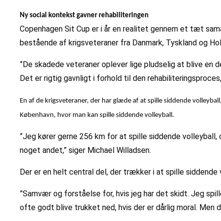
Ny social kontekst gavner rehabiliteringen
Copenhagen Sit Cup er i år en realitet gennem et tæt sama
bestående af krigsveteraner fra Danmark, Tyskland og Holl
”De skadede veteraner oplever lige pludselig at blive en d
Det er rigtig gavnligt i forhold til den rehabiliteringsproc
En af de krigsveteraner, der har glæde af at spille siddende volleybal
København, hvor man kan spille siddende volleyball.
”Jeg kører gerne 256 km for at spille siddende volleyball, 
noget andet,” siger Michael Willadsen.
Der er en helt central del, der trækker i at spille siddende 
”Samvær og forståelse for, hvis jeg har det skidt. Jeg s
ofte godt blive trukket ned, hvis der er dårlig moral. Men d