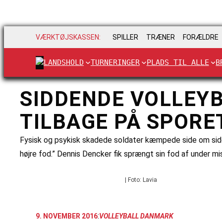
VÆRKTØJSKASSEN:
SPILLER
TRÆNER
FORÆLDRE
LANDSHOLD
TURNERINGER
PLADS TIL ALLE
B
SIDDENDE VOLLEY
TILBAGE PÅ SPORE
Fysisk og psykisk skadede soldater kæmpede side om side i
højre fod.” Dennis Dencker fik sprængt sin fod af under mi
| Foto: Lavia
:
9. NOVEMBER 2016
VOLLEYBALL DANMARK