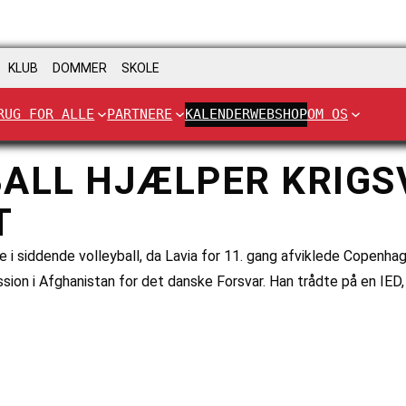
KLUB
DOMMER
SKOLE
RUG FOR ALLE
PARTNERE
KALENDER
WEBSHOP
OM OS
BALL HJÆLPER KRIG
T
 siddende volleyball, da Lavia for 11. gang afviklede Copenhage
ssion i Afghanistan for det danske Forsvar. Han trådte på en IED