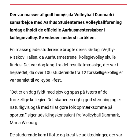
Der var masser af godt humør, da Volleyball Danmark i
samarbejde med Aarhus Studenternes Volleyballforening
lørdag afholdt de officielle Aarhusmesterskaber i
kollegievolley. Se videoen nederst i artiklen.
En masse glade studerende brugte deres lørdag i Vejlby-
Risskov Hallen, da Aarhusmestrene i kollegievolley skulle
findes. Det var dog langtfra det resultatmæssige, der var i
højsædet, da over 100 studerende fra 12 forskellige kollegier
var samlet til volleyball-fest.
“Det er en dag fyldt med sjov og spas på tværs af de
forskellige kollegier. Det skaber en rigtig god stemning og er
naturligvis også med til at gøre folk opmærksomme på
sporten,” siger udviklingskonsulent fra Volleyball Danmark,
Maria Wieborg.
De studerende kom i flotte og kreative udklædninger, der var