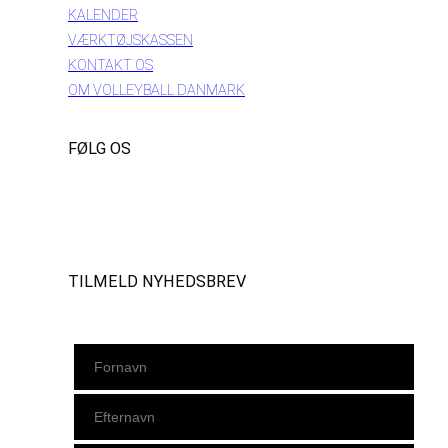
KALENDER
VÆRKTØJSKASSEN
KONTAKT OS
OM VOLLEYBALL DANMARK
FØLG OS
Instagram
https://www.facebook.com/danishbeachvolleytour
LinkedIn
TILMELD NYHEDSBREV