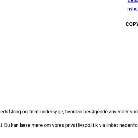
Beac
nyhe
COPY
markedsføring og til at undersøge, hvordan besøgende anvender vo
l. Du kan læse mere om vores privatlivspolitik via linket nedenfor