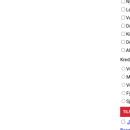
N
L
V
D
K
D
A
Kred
V
M
V
F
S
J