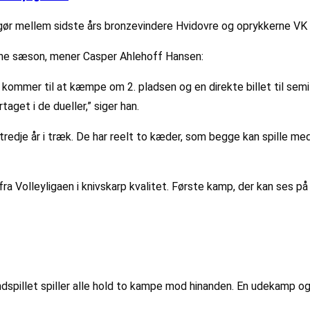
gør mellem sidste års bronzevindere Hvidovre og oprykkerne VK 
enne sæson, mener Casper Ahlehoff Hansen:
m kommer til at kæmpe om 2. pladsen og en direkte billet til semif
aget i de dueller,” siger han.
redje år i træk. De har reelt to kæder, som begge kan spille me
a Volleyligaen i knivskarp kvalitet. Første kamp, der kan ses p
undspillet spiller alle hold to kampe mod hinanden. En udekamp 