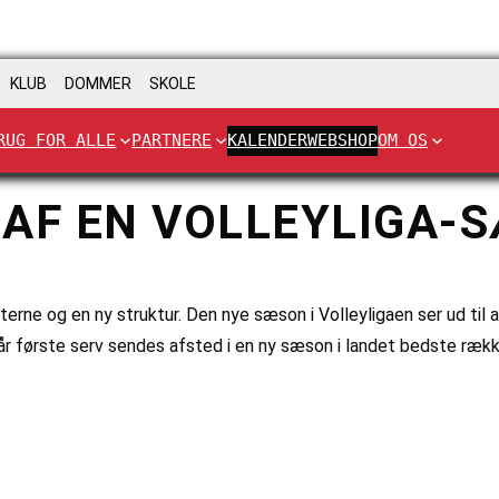
KLUB
DOMMER
SKOLE
RUG FOR ALLE
PARTNERE
KALENDER
WEBSHOP
OM OS
AF EN VOLLEYLIGA-
e og en ny struktur. Den nye sæson i Volleyligaen ser ud til at
år første serv sendes afsted i en ny sæson i landet bedste ræk