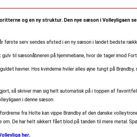
tterne og en ny struktur. Den nye sæson i Volleyligaen ser 
år første serv sendes afsted i en ny sæson i landet bedste rækk
t gulv til sæsonåbneren på hjemmebane, hvor de tager imod Fort
uldet havner. Hos kvinderne hviler alles øjne tungt på Brøndby,
ort, så skriver man sig helt automatisk på i toppen af favoritfe
leyligaen i denne sæson.
fordrerne fra Holte kan vippe Brøndby af den danske volleytrone.
om. De har helt sikkert fået blod på tanden til mere metal. Spørg
olleyliga her.