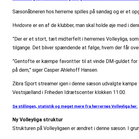
Sæsonåbneren hos herrerne spilles på søndag og er et op
Hvidovre er en af de klubber, man skal holde øje med i d
”Der er et stort, tæt midterfelt i herrernes Volleyliga, so
tilgange. Det bliver spændende at følge, hvem der får overt
”Gentofte er kæmpe favoritter til at vinde DM-guldet for t
på dem,” siger Casper Ahlehoff Hansen.
Zibra Sport streamer igen i denne sæson udvalgte kampe fr
Vestsjælland i Friheden Idrætscenter klokken 11:00.
Se stillingen, statistik og meget mere fra herrernes Volleyliga her.
Ny Volleyliga struktur
Strukturen på Volleyligaen er ændret i denne sæson. I gr