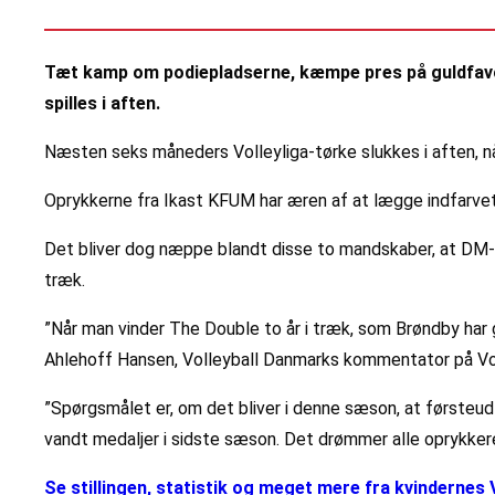
Tæt kamp om podiepladserne, kæmpe pres på guldfavori
spilles i aften.
Næsten seks måneders Volleyliga-tørke slukkes i aften, n
Oprykkerne fra Ikast KFUM har æren af at lægge indfarve
Det bliver dog næppe blandt disse to mandskaber, at DM-g
træk.
”Når man vinder The Double to år i træk, som Brøndby har gj
Ahlehoff Hansen, Volleyball Danmarks kommentator på Vol
”Spørgsmålet er, om det bliver i denne sæson, at førsteud
vandt medaljer i sidste sæson. Det drømmer alle oprykkere 
Se stillingen, statistik og meget mere fra kvindernes V