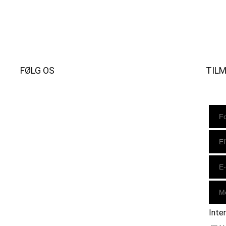
FØLG OS
TIL
Instagram
https://www.facebook.com/danishbeachvolleytour
LinkedIn
Inte