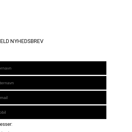
MELD NYHEDSBREV
resser: