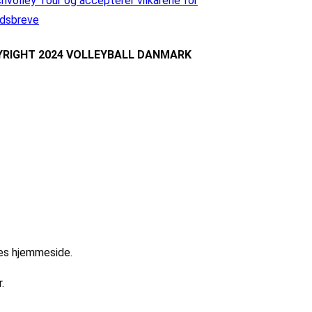
hvolley Tour og accepterer vilkårene for
dsbreve
RIGHT 2024 VOLLEYBALL DANMARK
res hjemmeside.
.