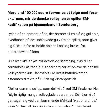
Mere end 100.000 seere forventes at følge med foran
skærmen, når de danske volleyherrer spiller EM-
kvalifikation på hjemmebane i Sønderborg.
Lyden af en spændt hånd, der hamrer til en blå og gul bold,
svedbanen på det indfarvede gulv fra en spiller, som giver
sig fuldt ud for at holde bolden i spil og brølet fra
hundredevis af fans.
Du bliver ikke snydt for action og stemning, hvis du er
forhindret i at tage til Sønderborg for at opleve de danske
volleyherrer. Alle Danmarks EM-kvalifikationskampe
streames direkte på DR.dk og ZibraSport.dk.
”Det er samme setup, som det vi så ved DM-finalerne. Her
fulgte rigtig mange volleyglade seere med. Det tror vi på
gentager sig ved den kommende EM-kvalifikationsrunde,”
siger Volleyball Danmarks kommentator Anders Frank.