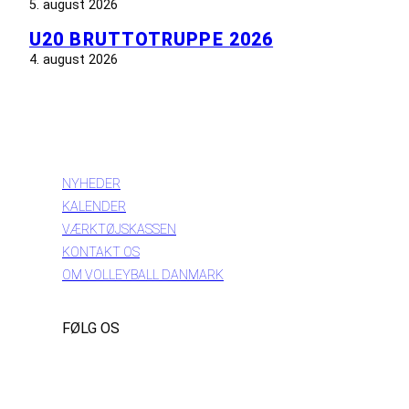
5. august 2026
U20 BRUTTOTRUPPE 2026
4. august 2026
INFORMATION
NYHEDER
KALENDER
VÆRKTØJSKASSEN
KONTAKT OS
OM VOLLEYBALL DANMARK
FØLG OS
Instagram
https://www.facebook.com/danishbeachvolleytour
LinkedIn