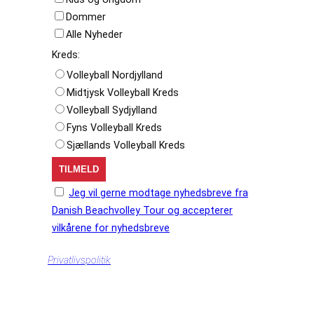
Dommer
Alle Nyheder
Kreds:
Volleyball Nordjylland
Midtjysk Volleyball Kreds
Volleyball Sydjylland
Fyns Volleyball Kreds
Sjællands Volleyball Kreds
Jeg vil gerne modtage nyhedsbreve fra
Danish Beachvolley Tour og accepterer
vilkårene for nyhedsbreve
Privatlivspolitik