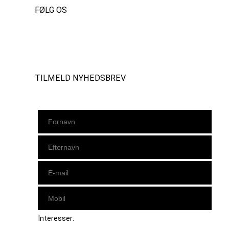
FØLG OS
Instagram
https://www.facebook.com/danishbeachvolleytour
LinkedIn
TILMELD NYHEDSBREV
Interesser: