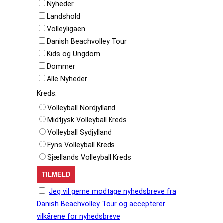
Nyheder
Landshold
Volleyligaen
Danish Beachvolley Tour
Kids og Ungdom
Dommer
Alle Nyheder
Kreds:
Volleyball Nordjylland
Midtjysk Volleyball Kreds
Volleyball Sydjylland
Fyns Volleyball Kreds
Sjællands Volleyball Kreds
Jeg vil gerne modtage nyhedsbreve fra
Danish Beachvolley Tour og accepterer
vilkårene for nyhedsbreve