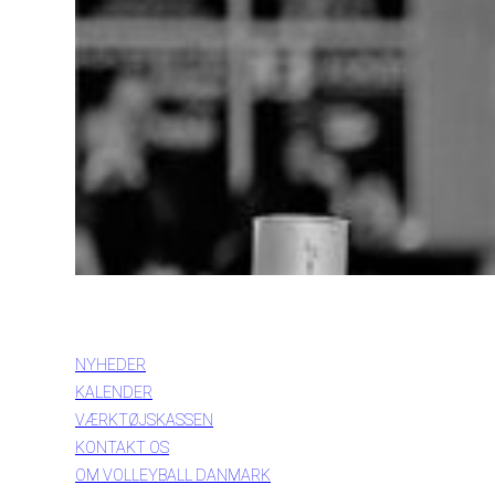
INFORMATION
NYHEDER
KALENDER
VÆRKTØJSKASSEN
KONTAKT OS
OM VOLLEYBALL DANMARK