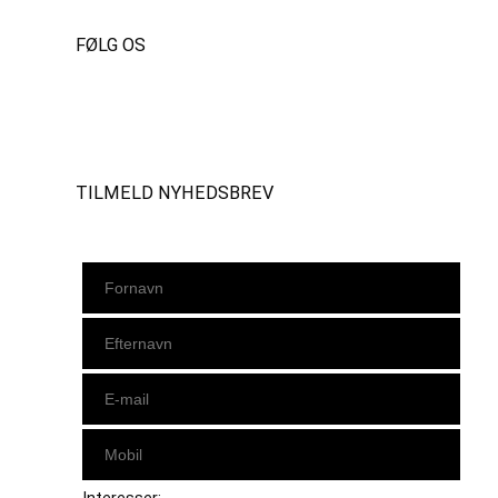
FØLG OS
Instagram
https://www.facebook.com/danishbeachvolleytour
LinkedIn
TILMELD NYHEDSBREV
Interesser: