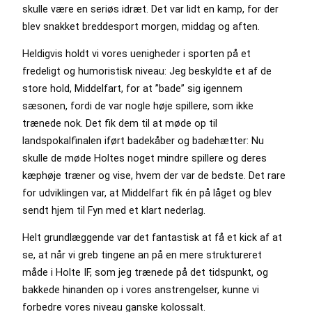
skulle være en seriøs idræt. Det var lidt en kamp, for der
blev snakket breddesport morgen, middag og aften.
Heldigvis holdt vi vores uenigheder i sporten på et
fredeligt og humoristisk niveau: Jeg beskyldte et af de
store hold, Middelfart, for at ”bade” sig igennem
sæsonen, fordi de var nogle høje spillere, som ikke
trænede nok. Det fik dem til at møde op til
landspokalfinalen iført badekåber og badehætter: Nu
skulle de møde Holtes noget mindre spillere og deres
kæphøje træner og vise, hvem der var de bedste. Det rare
for udviklingen var, at Middelfart fik én på låget og blev
sendt hjem til Fyn med et klart nederlag.
Helt grundlæggende var det fantastisk at få et kick af at
se, at når vi greb tingene an på en mere struktureret
måde i Holte IF, som jeg trænede på det tidspunkt, og
bakkede hinanden op i vores anstrengelser, kunne vi
forbedre vores niveau ganske kolossalt.