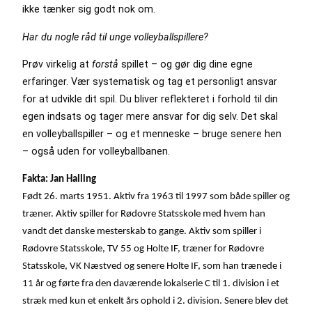
ikke tænker sig godt nok om.
Har du nogle råd til unge volleyballspillere?
Prøv virkelig at
forstå
spillet – og gør dig dine egne
erfaringer. Vær systematisk og tag et personligt ansvar
for at udvikle dit spil. Du bliver reflekteret i forhold til din
egen indsats og tager mere ansvar for dig selv. Det skal
en volleyballspiller – og et menneske – bruge senere hen
– også uden for volleyballbanen.
Fakta: Jan Halling
Født 26. marts 1951. Aktiv fra 1963 til 1997 som både spiller og
træner. Aktiv spiller for Rødovre Statsskole med hvem han
vandt det danske mesterskab to gange. Aktiv som spiller i
Rødovre Statsskole, TV 55 og Holte IF, træner for Rødovre
Statsskole, VK Næstved og senere Holte IF, som han trænede i
11 år og førte fra den daværende lokalserie C til 1. division i et
stræk med kun et enkelt års ophold i 2. division. Senere blev det