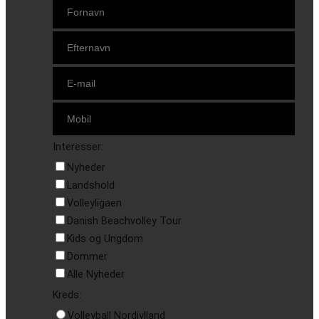
Interesser:
Nyheder
Landshold
Volleyligaen
Danish Beachvolley Tour
Kids og Ungdom
Dommer
Alle Nyheder
Kreds:
Volleyball Nordjylland