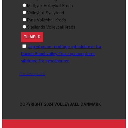
Midtjysk Volleyball Kreds
Volleyball Sydjylland
Fyns Volleyball Kreds
Sjællands Volleyball Kreds
Jeg vil gerne modtage nyhedsbreve fra
Danish Beachvolley Tour og accepterer
vilkårene for nyhedsbreve
Privatlivspolitik
COPYRIGHT 2024 VOLLEYBALL DANMARK