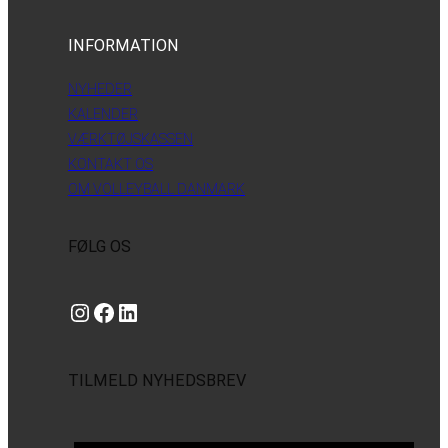
INFORMATION
NYHEDER
KALENDER
VÆRKTØJSKASSEN
KONTAKT OS
OM VOLLEYBALL DANMARK
FØLG OS
Instagram
https://www.facebook.com/danishbeachvolleytour
LinkedIn
TILMELD NYHEDSBREV