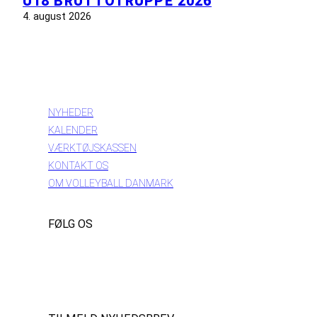
U18 BRUTTOTRUPPE 2026
4. august 2026
INFORMATION
NYHEDER
KALENDER
VÆRKTØJSKASSEN
KONTAKT OS
OM VOLLEYBALL DANMARK
FØLG OS
Instagram
https://www.facebook.com/danishbeachvolleytour
LinkedIn