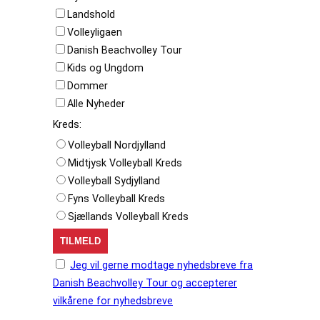
Landshold
Volleyligaen
Danish Beachvolley Tour
Kids og Ungdom
Dommer
Alle Nyheder
Kreds:
Volleyball Nordjylland
Midtjysk Volleyball Kreds
Volleyball Sydjylland
Fyns Volleyball Kreds
Sjællands Volleyball Kreds
Jeg vil gerne modtage nyhedsbreve fra
Danish Beachvolley Tour og accepterer
vilkårene for nyhedsbreve