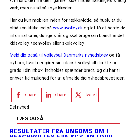
Alt indholdet fra den ”gamle” side findes naturligvis stadig
væk, men nu altså i nye klæder.
Har du kun mobilen inden for rækkevidde, så husk, at du
altid kan klikke ind på
www.uvolley.dk
og let få et hente de
informationer, du lige står og skal bruge om blandt andet
kidsvolley, teenvolley eller skolevolley.
Meld dig også til Volleyball Danmarks nyhedsbrev
og få
nyt om, hvad der rører sig i dansk volleyball direkte og
gratis i din inbox. Indholdet spænder bredt, og du har til
enhver tid mulighed for at afmelde dig nyhedsbrevet igen.
share
share
tweet
Del nyhed
LÆS OGSÅ
RESULTATER FRA UNGDMS DM I