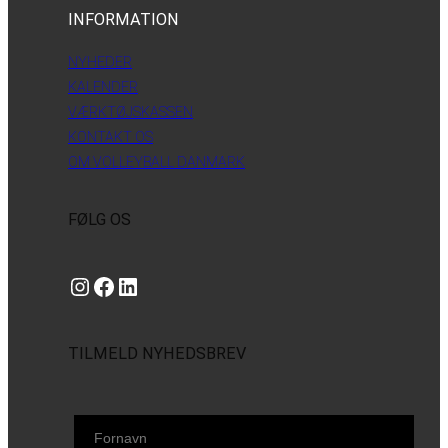
INFORMATION
NYHEDER
KALENDER
VÆRKTØJSKASSEN
KONTAKT OS
OM VOLLEYBALL DANMARK
FØLG OS
Instagram
https://www.facebook.com/danishbeachvolleytour
LinkedIn
TILMELD NYHEDSBREV