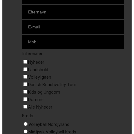
Interesser:
Nyheder
Landshold
Volleyligaen
Danish Beachvolley Tour
Kids og Ungdom
Dommer
Alle Nyheder
Kreds:
Volleyball Nordjylland
Midtjysk Volleyball Kreds