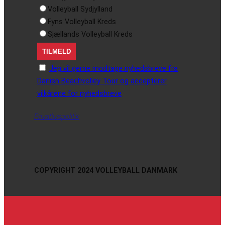
Volleyball Sydjylland
Fyns Volleyball Kreds
Sjællands Volleyball Kreds
Jeg vil gerne modtage nyhedsbreve fra
Danish Beachvolley Tour og accepterer
vilkårene for nyhedsbreve
Privatlivspolitik
COPYRIGHT 2024 VOLLEYBALL DANMARK