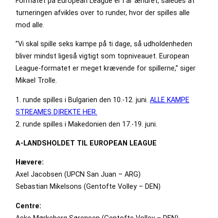
Formatet på European League er i år ændret, således at
turneringen afvikles over to runder, hvor der spilles alle
mod alle.
”Vi skal spille seks kampe på ti dage, så udholdenheden
bliver mindst ligeså vigtigt som topniveauet. European
League-formatet er meget krævende for spillerne,” siger
Mikael Trolle.
1. runde spilles i Bulgarien den 10.-12. juni.
ALLE KAMPE
STREAMES DIREKTE HER.
2. runde spilles i Makedonien den 17.-19. juni.
A-LANDSHOLDET TIL EUROPEAN LEAGUE
Hævere:
Axel Jacobsen (UPCN San Juan – ARG)
Sebastian Mikelsons (Gentofte Volley – DEN)
Centre:
Aske Mørkeberg Sørensen (Gentofte Volley – DEN)