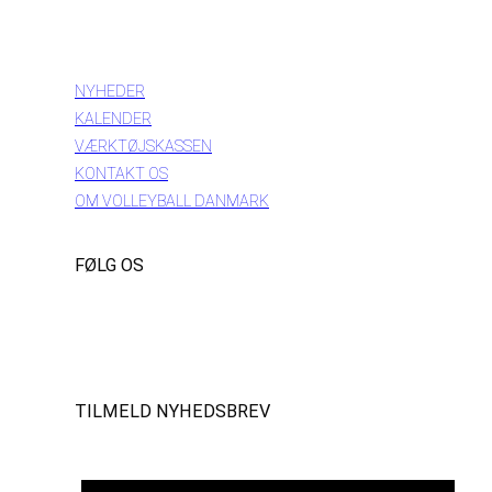
INFORMATION
NYHEDER
KALENDER
VÆRKTØJSKASSEN
KONTAKT OS
OM VOLLEYBALL DANMARK
FØLG OS
Instagram
https://www.facebook.com/danishbeachvolleytour
LinkedIn
TILMELD NYHEDSBREV