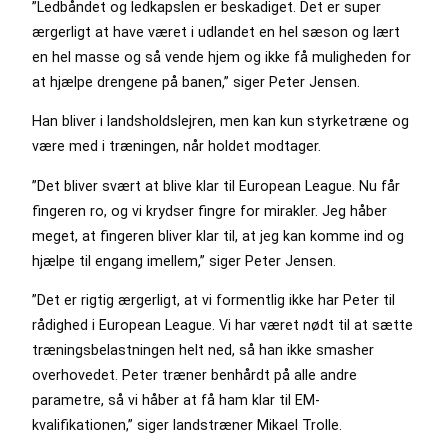
”Ledbåndet og ledkapslen er beskadiget. Det er super
ærgerligt at have været i udlandet en hel sæson og lært
en hel masse og så vende hjem og ikke få muligheden for
at hjælpe drengene på banen,” siger Peter Jensen.
Han bliver i landsholdslejren, men kan kun styrketræne og
være med i træningen, når holdet modtager.
”Det bliver svært at blive klar til European League. Nu får
fingeren ro, og vi krydser fingre for mirakler. Jeg håber
meget, at fingeren bliver klar til, at jeg kan komme ind og
hjælpe til engang imellem,” siger Peter Jensen.
”Det er rigtig ærgerligt, at vi formentlig ikke har Peter til
rådighed i European League. Vi har været nødt til at sætte
træningsbelastningen helt ned, så han ikke smasher
overhovedet. Peter træner benhårdt på alle andre
parametre, så vi håber at få ham klar til EM-
kvalifikationen,” siger landstræner Mikael Trolle.