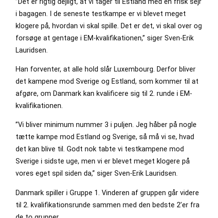
”Det er rigtig dejligt, at vi tager til Estland med en frisk sejr
i bagagen. I de seneste testkampe er vi blevet meget
klogere på, hvordan vi skal spille. Det er det, vi skal over og
forsøge at gentage i EM-kvalifikationen,” siger Sven-Erik
Lauridsen.
Han forventer, at alle hold slår Luxembourg. Derfor bliver
det kampene mod Sverige og Estland, som kommer til at
afgøre, om Danmark kan kvalificere sig til 2. runde i EM-
kvalifikationen.
”Vi bliver minimum nummer 3 i puljen. Jeg håber på nogle
tætte kampe mod Estland og Sverige, så må vi se, hvad
det kan blive til. Godt nok tabte vi testkampene mod
Sverige i sidste uge, men vi er blevet meget klogere på
vores eget spil siden da,” siger Sven-Erik Lauridsen.
Danmark spiller i Gruppe 1. Vinderen af gruppen går videre
til 2. kvalifikationsrunde sammen med den bedste 2’er fra
de to grupper.