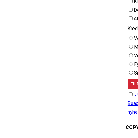
K
D
A
Kred
V
M
V
F
S
J
Beac
nyhe
COPY