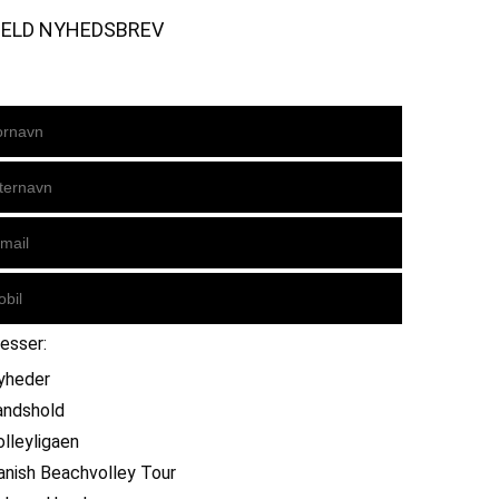
MELD NYHEDSBREV
resser:
yheder
andshold
olleyligaen
anish Beachvolley Tour