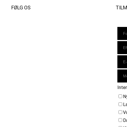
FØLG OS
TIL
Instagram
https://www.facebook.com/danishbeachvolleytour
LinkedIn
Inte
N
L
V
D