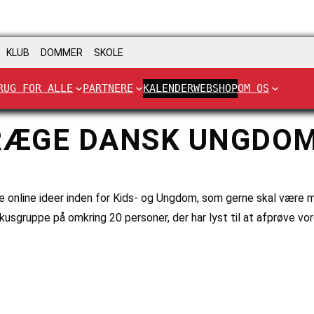
KLUB
DOMMER
SKOLE
RUG FOR ALLE
PARTNERE
KALENDER
WEBSHOP
OM OS
PRÆGE DANSK UNGDOM
 online ideer inden for Kids- og Ungdom, som gerne skal være med 
usgruppe på omkring 20 personer, der har lyst til at afprøve vo