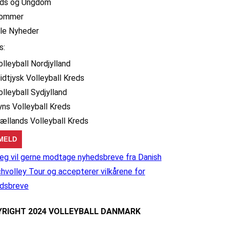
ids og Ungdom
ommer
lle Nyheder
s:
olleyball Nordjylland
idtjysk Volleyball Kreds
olleyball Sydjylland
yns Volleyball Kreds
jællands Volleyball Kreds
eg vil gerne modtage nyhedsbreve fra Danish
hvolley Tour og accepterer vilkårene for
dsbreve
RIGHT 2024 VOLLEYBALL DANMARK