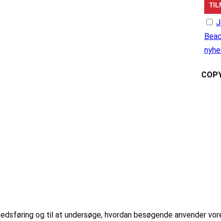
J
Beac
nyhe
COPY
markedsføring og til at undersøge, hvordan besøgende anvender vo