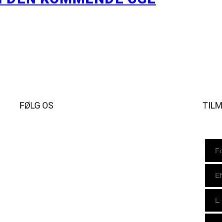
FØLG OS
TIL
Instagram
https://www.facebook.com/danishbeachvolleytour
LinkedIn