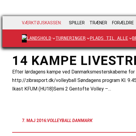
VÆRKTØJSKASSEN:
SPILLER
TRÆNER
FORÆLDRE
LANDSHOLD
TURNERINGER
PLADS TIL ALLE
B
14 KAMPE LIVEST
Efter lørdagens kampe ved Danmarksmesterskaberne for U18 
http://zibrasport.dk/volleyball Søndagens program Kl. 
Ikast KFUM (HU18)Semi 2 Gentofte Volley –…
:
7. MAJ 2016
VOLLEYBALL DANMARK