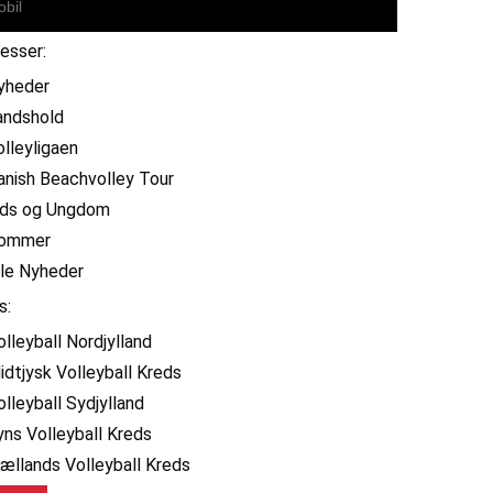
resser:
yheder
andshold
olleyligaen
anish Beachvolley Tour
ids og Ungdom
ommer
lle Nyheder
s:
olleyball Nordjylland
idtjysk Volleyball Kreds
olleyball Sydjylland
yns Volleyball Kreds
jællands Volleyball Kreds