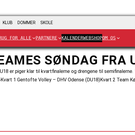
KLUB
DOMMER
SKOLE
RUG FOR ALLE
PARTNERE
KALENDER
WEBSHOP
OM OS
REAMES SØNDAG FRA 
er piger klar til kvartfinalerne og drengene til semifinalerne
9.45Kvart 1 Gentofte Volley – DHV Odense (DU18)Kvart 2 Team 