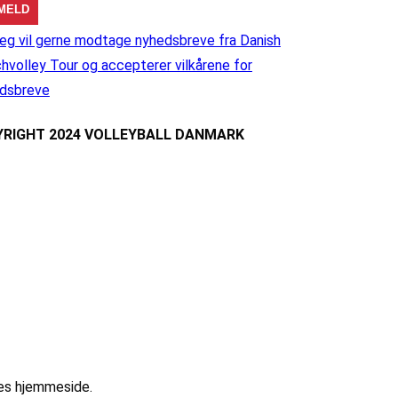
eg vil gerne modtage nyhedsbreve fra Danish
hvolley Tour og accepterer vilkårene for
dsbreve
RIGHT 2024 VOLLEYBALL DANMARK
res hjemmeside.