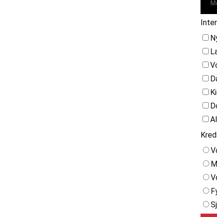
Inte
N
L
V
D
K
D
A
Kred
V
M
V
F
S