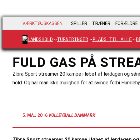
VÆRKTØJSKASSEN:
SPILLER
TRÆNER
FORÆLDRE
LANDSHOLD
TURNERINGER
PLADS TIL ALLE
B
FULD GAS PÅ STRE
Zibra Sport streamer 20 kampe i løbet af lørdagen og søn
hold. Og har man ikke mulighed for at svinge forbi Humlehøj
:
5. MAJ 2016
VOLLEYBALL DANMARK
Zibra Sport streamer 20 kampe i løbet af lørdagen og