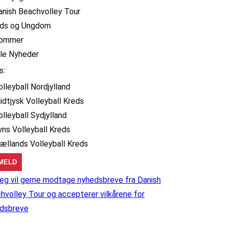
anish Beachvolley Tour
ids og Ungdom
ommer
lle Nyheder
s:
olleyball Nordjylland
idtjysk Volleyball Kreds
olleyball Sydjylland
yns Volleyball Kreds
jællands Volleyball Kreds
eg vil gerne modtage nyhedsbreve fra Danish
hvolley Tour og accepterer vilkårene for
dsbreve