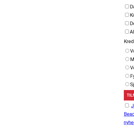
D
K
D
A
Kred
V
M
V
F
S
J
Beac
nyhe