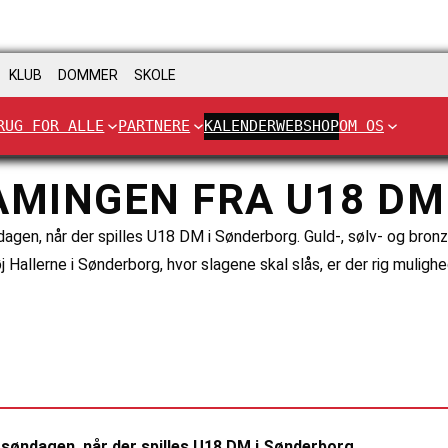
KLUB
DOMMER
SKOLE
RUG FOR ALLE
PARTNERE
KALENDER
WEBSHOP
OM OS
AMINGEN FRA U18 DM
dagen, når der spilles U18 DM i Sønderborg. Guld-, sølv- og br
 Hallerne i Sønderborg, hvor slagene skal slås, er der rig mulig
 søndagen, når der spilles U18 DM i Sønderborg.