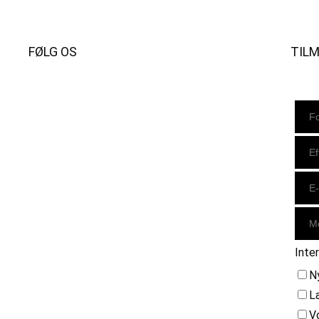
FØLG OS
TIL
Instagram
https://www.facebook.com/danishbeachvolleytour
LinkedIn
Inte
N
L
V