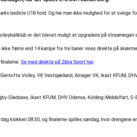
rks bedste U18 hold. Og har man ikke mulighed for at svinge for
eyballklub er det blevet muligt at opgradere på streamingen a
ikke færre end 14 kampe fra tre baner vises direkte på skærme
finalerne.
Se med direkte på Zibra Sport her
.
 Gentofte Volley, VK Vestsjælland, Amager VK, Ikast KFUM, DH
ngby-Gladsaxe, Ikast KFUM, DHV Odense, Kolding-Middelfart, S
g klokken 08:30, og finalerne spilles søndag, hvor drengene er