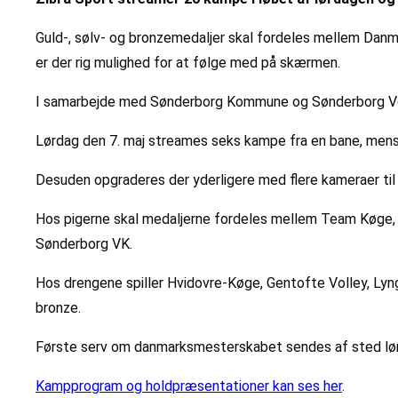
Guld-, sølv- og bronzemedaljer skal fordeles mellem Danma
er der rig mulighed for at følge med på skærmen.
I samarbejde med Sønderborg Kommune og Sønderborg Voll
Lørdag den 7. maj streames seks kampe fra en bane, mens 
Desuden opgraderes der yderligere med flere kameraer til 
Hos pigerne skal medaljerne fordeles mellem Team Køge,
Sønderborg VK.
Hos drengene spiller Hvidovre-Køge, Gentofte Volley, Ly
bronze.
Første serv om danmarksmesterskabet sendes af sted lørda
Kampprogram og holdpræsentationer kan ses her
.