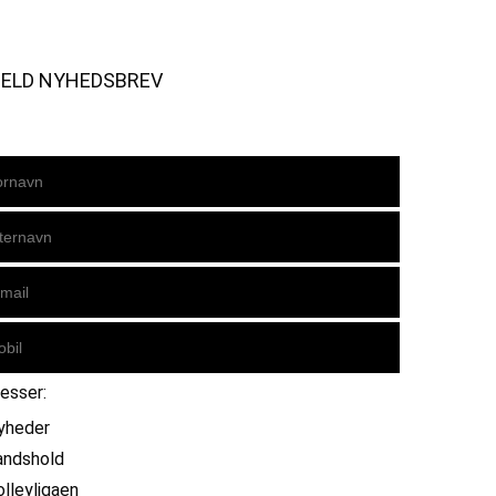
MELD NYHEDSBREV
resser:
yheder
andshold
olleyligaen