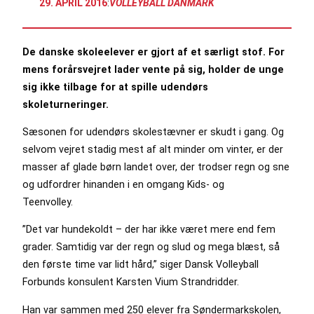
29. APRIL 2016
:
VOLLEYBALL DANMARK
De danske skoleelever er gjort af et særligt stof. For
mens forårsvejret lader vente på sig, holder de unge
sig ikke tilbage for at spille udendørs
skoleturneringer.
Sæsonen for udendørs skolestævner er skudt i gang. Og
selvom vejret stadig mest af alt minder om vinter, er der
masser af glade børn landet over, der trodser regn og sne
og udfordrer hinanden i en omgang Kids- og
Teenvolley.
”Det var hundekoldt – der har ikke været mere end fem
grader. Samtidig var der regn og slud og mega blæst, så
den første time var lidt hård,” siger Dansk Volleyball
Forbunds konsulent Karsten Vium Strandridder.
Han var sammen med 250 elever fra Søndermarkskolen,