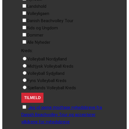
Landshold
Volleyligaen
Danish Beachvolley Tour
Kids og Ungdom
Dommer
Alle Nyheder
Kreds:
Volleyball Nordjylland
Midtjysk Volleyball Kreds
Volleyball Sydjylland
Fyns Volleyball Kreds
Sjællands Volleyball Kreds
Jeg vil gerne modtage nyhedsbreve fra
Danish Beachvolley Tour og accepterer
vilkårene for nyhedsbreve