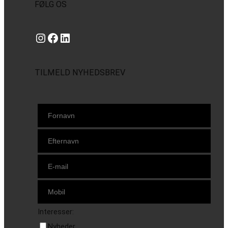
FØLG OS
Instagram
https://www.facebook.com/danishbeachvolleytour
LinkedIn
TILMELD NYHEDSBREV
Interesser:
Nyheder