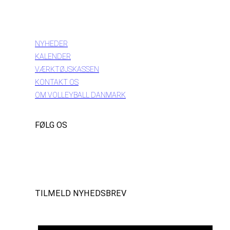
INFORMATION
NYHEDER
KALENDER
VÆRKTØJSKASSEN
KONTAKT OS
OM VOLLEYBALL DANMARK
FØLG OS
Instagram
https://www.facebook.com/danishbeachvolleytour
LinkedIn
TILMELD NYHEDSBREV