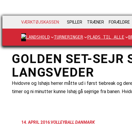
VÆRKTØJSKASSEN:
SPILLER
TRÆNER
FORÆLDRE
LANDSHOLD
TURNERINGER
PLADS TIL ALLE
B
GOLDEN SET-SEJR 
LANGSVEDER
Hvidovre og Ishøjs herrer måtte ud i først tiebreak og der
timer og ni minutter kunne Ishøj gå sejrrige fra banen. Hvi
:
14. APRIL 2016
VOLLEYBALL DANMARK