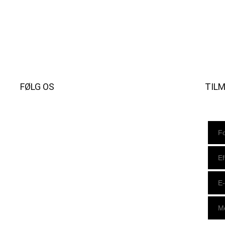
FØLG OS
TIL
Instagram
https://www.facebook.com/danishbeachvolleytour
LinkedIn