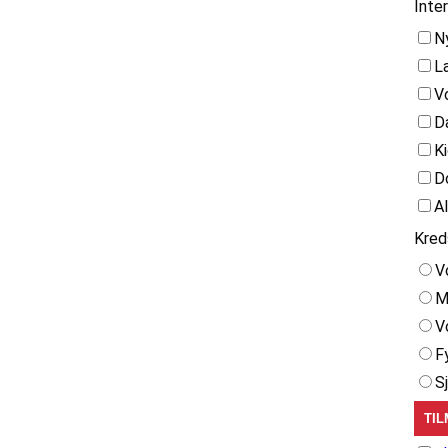
Inte
N
L
V
D
K
D
A
Kred
V
M
V
F
S