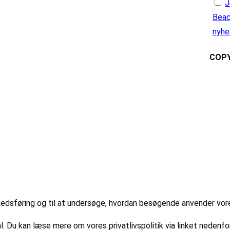
J
Beac
nyhe
COPY
markedsføring og til at undersøge, hvordan besøgende anvender vo
l. Du kan læse mere om vores privatlivspolitik via linket nedenfor