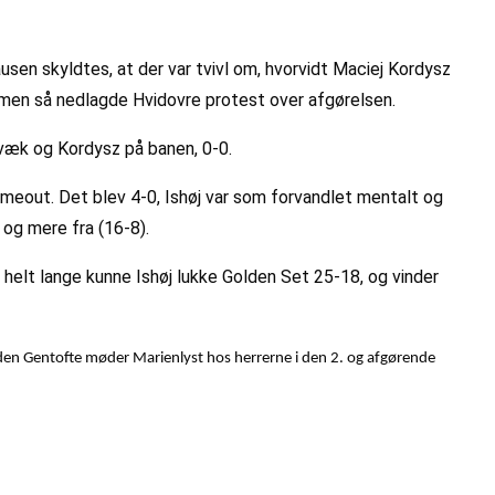
sen skyldtes, at der var tvivl om, hvorvidt Maciej Kordysz
n, men så nedlagde Hvidovre protest over afgørelsen.
væk og Kordysz på banen, 0-0.
imeout. Det blev 4-0, Ishøj var som forvandlet mentalt og
re og mere fra (16-8).
e helt lange kunne Ishøj lukke Golden Set 25-18, og vinder
den Gentofte møder Marienlyst hos herrerne i den 2. og afgørende