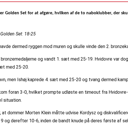
fter Golden Set for at afgøre, hvilken af de to naboklubber, der s
– Golden Set: 18-25
havde dermed ryggen mod muren og skulle vinde den 2. bronzeka
d bronzemedaljerne og vandt 1. sæt med 25-19. Hvidovre var dog o
sæt med 25-20.
 havn, men Ishøj kaprede 4. sæt med 25-20 og tvang dermed kampe
 kom foran 3-0, hvilket prompte udløste en timeout fra Hvidovre
 situation.
 at dommer Morten Klein måtte udvise Kordysz og diskvalificer
t 9 og derefter 10-6, inden de bandt knude på deres første af s