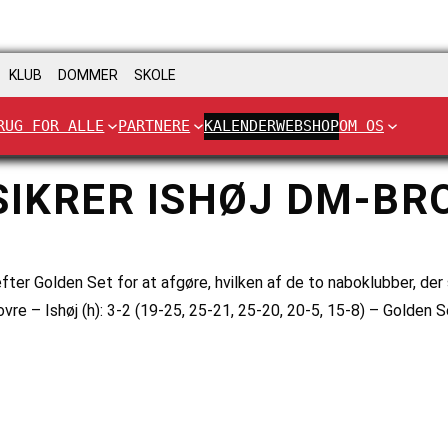
KLUB
DOMMER
SKOLE
RUG FOR ALLE
PARTNERE
KALENDER
WEBSHOP
OM OS
SIKRER ISHØJ DM-BR
efter Golden Set for at afgøre, hvilken af de to naboklubber, de
dovre – Ishøj (h): 3-2 (19-25, 25-21, 25-20, 20-5, 15-8) – Golden 