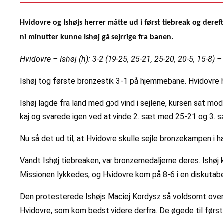
Hvidovre og Ishøjs herrer måtte ud i først tiebreak og dere
ni minutter kunne Ishøj gå sejrrige fra banen.
Hvidovre – Ishøj (h): 3-2 (19-25, 25-21, 25-20, 20-5, 15-8) 
Ishøj tog første bronzestik 3-1 på hjemmebane. Hvidovre 
Ishøj lagde fra land med god vind i sejlene, kursen sat mo
kaj og svarede igen ved at vinde 2. sæt med 25-21 og 3. 
Nu så det ud til, at Hvidovre skulle sejle bronzekampen i
Vandt Ishøj tiebreaken, var bronzemedaljerne deres. Ishøj
Missionen lykkedes, og Hvidovre kom på 8-6 i en diskutabel
Den protesterede Ishøjs Maciej Kordysz så voldsomt over,
Hvidovre, som kom bedst videre derfra. De øgede til førs