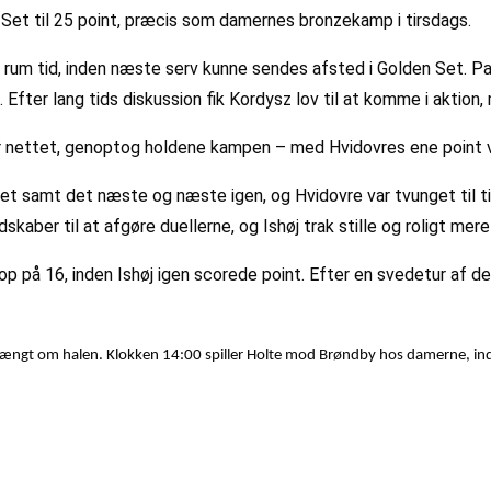
Set til 25 point, præcis som damernes bronzekamp i tirsdags.
rum tid, inden næste serv kunne sendes afsted i Golden Set. Pau
. Efter lang tids diskussion fik Kordysz lov til at komme i aktio
ver nettet, genoptog holdene kampen – med Hvidovres ene point 
 Set samt det næste og næste igen, og Hvidovre var tvunget til t
dskaber til at afgøre duellerne, og Ishøj trak stille og roligt me
 op på 16, inden Ishøj igen scorede point. Efter en svedetur af d
 hængt om halen. Klokken 14:00 spiller Holte mod Brøndby hos damerne, in