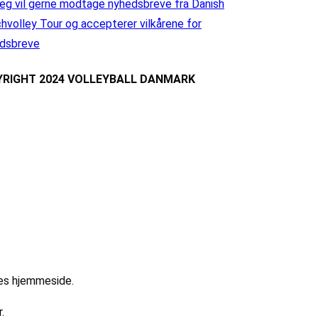
eg vil gerne modtage nyhedsbreve fra Danish
hvolley Tour og accepterer vilkårene for
dsbreve
RIGHT 2024 VOLLEYBALL DANMARK
res hjemmeside.
.