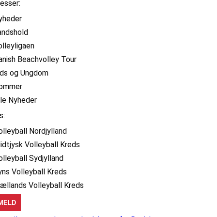
resser:
yheder
andshold
olleyligaen
anish Beachvolley Tour
ids og Ungdom
ommer
lle Nyheder
s:
olleyball Nordjylland
idtjysk Volleyball Kreds
olleyball Sydjylland
yns Volleyball Kreds
jællands Volleyball Kreds