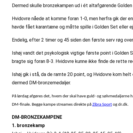
Dermed skulle bronzekampen ud i ét altafgørende Golden 
Hvidovre nåede at komme foran 1-0, men herfra gik der en 
havde fået karantæne og måtte spille i Golden Set eller ej
Endelig, efter 2 timer og 45 siden den første serv røg o
Ishøj vandt det psykologisk vigtige første point i Golden
bragte sig foran 8-3. Hvidovre kunne ikke finde de rette re
Ishøj gik i stå, da de ramte 20 point, og Hvidovre kom helt
dermed DM-bronzemedaljer.
På lørdag afgøres det, hvem der skal have guld- og sølvmedaljerne
DM-finale. Begge kampe
streames direkte på
Zibra Sport
og dr.dk.
DM-BRONZEKAMPENE
1. bronzekamp