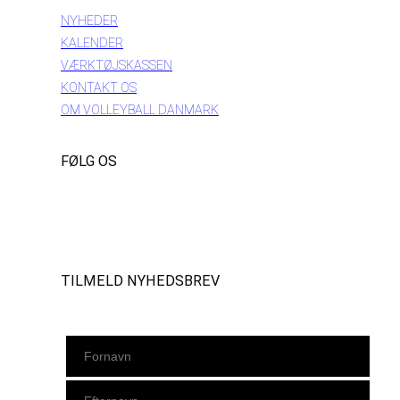
NYHEDER
KALENDER
VÆRKTØJSKASSEN
KONTAKT OS
OM VOLLEYBALL DANMARK
FØLG OS
Instagram
https://www.facebook.com/danishbeachvolleytour
LinkedIn
TILMELD NYHEDSBREV