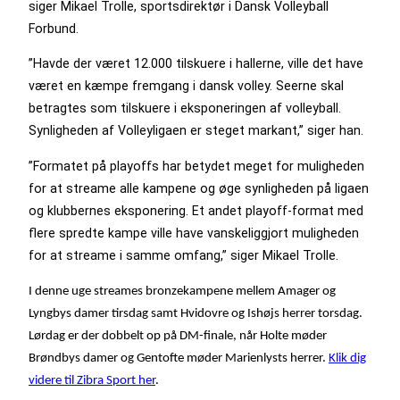
siger Mikael Trolle, sportsdirektør i Dansk Volleyball
Forbund.
”Havde der været 12.000 tilskuere i hallerne, ville det have
været en kæmpe fremgang i dansk volley. Seerne skal
betragtes som tilskuere i eksponeringen af volleyball.
Synligheden af Volleyligaen er steget markant,” siger han.
”Formatet på playoffs har betydet meget for muligheden
for at streame alle kampene og øge synligheden på ligaen
og klubbernes eksponering. Et andet playoff-format med
flere spredte kampe ville have vanskeliggjort muligheden
for at streame i samme omfang,” siger Mikael Trolle.
I denne uge streames bronzekampene mellem Amager og
Lyngbys damer tirsdag samt Hvidovre og Ishøjs herrer torsdag.
Lørdag er der dobbelt op på DM-finale, når Holte møder
Brøndbys damer og Gentofte møder Marienlysts herrer.
Klik dig
videre til Zibra Sport her
.