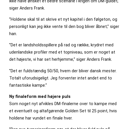
ikke have ønsket et bedre scenarie i krigen om DM-guldet,”
siger Anders Frank.
”Holdene skal til at skrive et nyt kapitel i den følgeton, og
personligt kan jeg ikke vente til den bog bliver åbnet,” siger
han.
”Det er landsholdsspillere på rad og række, krydret med
udenlandske profiler med et topniveau, som er noget at
det højeste, vi har set herhjemme,” siger Anders Frank.
”Det er fuldstændig 50/50, hvem der bliver dansk mester.
Totalt uforudsigeligt. Jeg forventer intet andet end to
fantastiske kampe.”
Ny finaleform med højere puls
Som noget nyt afvikles DM-finalerne over to kampe med
et eventuelt og altafgørende Golden Set til 25 point, hvis
holdene har vundet en finale hver.