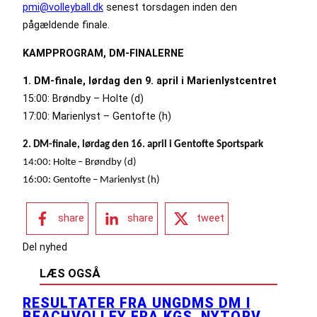
pmi@volleyball.dk
senest torsdagen inden den
pågældende finale.
KAMPPROGRAM, DM-FINALERNE
1. DM-finale, lørdag den 9. april i Marienlystcentret
15:00: Brøndby – Holte (d)
17:00: Marienlyst – Gentofte (h)
2. DM-finale, lørdag den 16. april i Gentofte Sportspark
14:00: Holte – Brøndby (d)
16:00: Gentofte – Marienlyst (h)
share
share
tweet
Del nyhed
LÆS OGSÅ
RESULTATER FRA UNGDMS DM I
BEACHVOLLEY FRA KGS. NYTORV