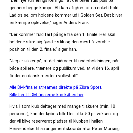
”Den nye turneringsform gør, at der bliver fuld puls på
gennem begge kampe. Alt kan afgøres af en enkelt bold.
Lad os se, om holdene kommer ud i Golden Set. Det bliver
en kæmpe oplevelse,” siger Anders Frank.
”Der kommer fuld fart på lige fra den 1. finale. Her skal
holdene sikre sig første stik og den mest favorable
position til den 2. finale,” siger han.
”Jeg er sikker på, at det bidrager til underholdningen, når
både spillere, trænere og publikum ved, at vi den 16. april
finder en dansk mester i volleyball.”
Alle DM-finaler streames direkte på Zibra Sport
.
Billetter til DM-finalerne kan købes her
.
Hvis I som klub deltager med mange tilskuere (min. 10
personer), kan der købes billetter til kr. 50 pr. voksen, og
der vil blive reserveret pladser til klubben i hallen.
Henvendelse til arrangementskoordinator Peter Morsing,