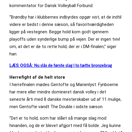
kommentator for Dansk Volleyball Forbund.
”Brøndby har i klubbernes indbyrdes opgør vist, at de indtil
videre er bedst i denne sæson, så favoritværdigheden
ligger på vestegnen. Begge hold kom godt igennem
playoffs uden synderlige bump på vejen. Der er ingen tvivl
om, at det er de to rette hold, der er i DM-finalen,” siger
han.
LÆS OGSÅ:
Nu slås de første slag i to tætte bronzebrag
Herrefight af de helt store
I herrefinalen mødes Gentofte og Marienlyst. Fynboerne
har mere eller mindre domineret dansk volley i det
seneste årti med 8 danske mesterskaber ud af 11 mulige,
men Gentofte vandt The Double i sidste sæson.
”Det er to hold, som har slået så mange slag mod
hinanden, og de er blevet afgjort med få bolde. Jeg kunne