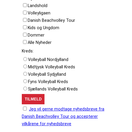
Landshold
Volleyligaen
Danish Beachvolley Tour
Kids og Ungdom
Dommer
Alle Nyheder
Kreds:
Volleyball Nordjylland
Midtjysk Volleyball Kreds
Volleyball Sydjylland
Fyns Volleyball Kreds
Sjællands Volleyball Kreds
Jeg vil gerne modtage nyhedsbreve fra
Danish Beachvolley Tour og accepterer
vilkårene for nyhedsbreve