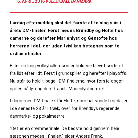
6. APRIL 2016
:
VOLLEYBALL DANMARK
Lørdag eftermiddag skal det første af to slag slås i
årets DM-finaler. Først mødes Brøndby og Holte hos
damerne og derefter Marienlyst og Gentofte hos
herrerne i det, der uden tvivl kan betegnes som to
drømmefinaler.
Efter en lang volleyballsæson er holdene blevet sorteret
fra lidt efter lidt. Først i grundspillet og herefter i playoffs.
Nu står to hold tilbage i DM-finalerne, hvor første opgør
spilles på lørdag den 9. april i Marienlystcentret.
I damernes DM-finale står Holte, som har vundet medaljer
i de seneste 28 år i træk, over for Brøndbys regerende
danmarks- og pokalmestre.
”Det er en drømmefinale. De bedste hold gennem hele
sæsonen mødes i finalen,” siger Anders Frank,