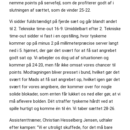
nemme points på servefejl, som de profiterer godt af i
slutningen af sættet, som de vinder 25-22.
Vi sidder fuldstændigt på fjerde sæt og går blandt andet
til 2. Tekniske time-out 16-9. Umiddelbart efter 2. Tekniske
time-out sidder vi fast i en opstilling, hvor tyskerne
kommer op på minus 2 på millimeterpræcise server langt
ned i 5. hjørnet, der gør det svært for at få sat angrebet
godt sat op. Vi arbejder os dog ud af situationen og
kommer på 24-20, men får ikke omsat vores chancer til
points. Modtagningen bliver presset i bund, hvilket gør det
svært for Mads at få sat angrebet op, hvilket igen gør det
svært for vores angribere, der kommer over for nogle
solide blokader, som enten får lukket os ned eller gør, at vi
må aflevere bolden. Dét straffer tyskerne hårdt ved at
spille hurtigt og komme én til én. Vi taber sættet 28-26.
Assistenttræner, Christian Hesselberg Jensen, udtaler
efter kampen: ”Vi er utroligt skuffede, for det må bare