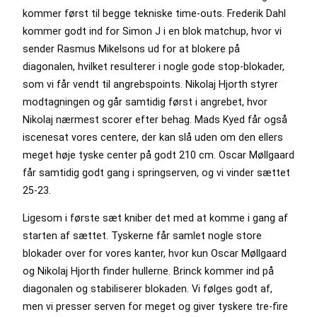
kommer først til begge tekniske time-outs. Frederik Dahl
kommer godt ind for Simon J i en blok matchup, hvor vi
sender Rasmus Mikelsons ud for at blokere på
diagonalen, hvilket resulterer i nogle gode stop-blokader,
som vi får vendt til angrebspoints. Nikolaj Hjorth styrer
modtagningen og går samtidig først i angrebet, hvor
Nikolaj nærmest scorer efter behag. Mads Kyed får også
iscenesat vores centere, der kan slå uden om den ellers
meget høje tyske center på godt 210 cm. Oscar Møllgaard
får samtidig godt gang i springserven, og vi vinder sættet
25-23.
Ligesom i første sæt kniber det med at komme i gang af
starten af sættet. Tyskerne får samlet nogle store
blokader over for vores kanter, hvor kun Oscar Møllgaard
og Nikolaj Hjorth finder hullerne. Brinck kommer ind på
diagonalen og stabiliserer blokaden. Vi følges godt af,
men vi presser serven for meget og giver tyskere tre-fire