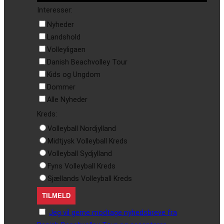
Interesser:
Nyheder
Landshold
Volleyligaen
Danish Beachvolley Tour
Kids og Ungdom
Dommer
Alle Nyheder
Kreds:
Volleyball Nordjylland
Midtjysk Volleyball Kreds
Volleyball Sydjylland
Fyns Volleyball Kreds
Sjællands Volleyball Kreds
Jeg vil gerne modtage nyhedsbreve fra