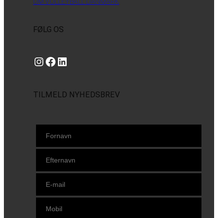
OM VOLLEYBALL DANMARK
FØLG OS
Instagram
https://www.facebook.com/danishbeachvolleytour
LinkedIn
TILMELD NYHEDSBREV