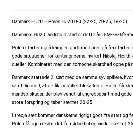
Danmark HU20 – Polen HU20 0-3 (22-25, 20-25, 18-25)
Danmarks HU20 landshold starter dette års EM-kvalifikat
Polen starter også kampen godt med pres på fra starten a
gode situationer for kantangriberne, hvilket Nikolaj Hjorth
dueller. Kombineret med den fornødne skarphed oppe på n
Danmark startede 2. sæt med de samme syv spillere, hvor s
samtidig med, at de fik indstillet blokaderne. Polen får
mandsblokader, der blev vendt til angrebspoint med gode
store forspring og taber sættet 20-25.
I tredje sæt kommer danskerne rigtigt godt fra start og f
Polen får igen skabt det fornødne hul og vinder sættet 25