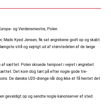
Europa- og Verdensmestre, Polen.
er, Mads Kyed Jensen, fik sat angrebene godt op og skabt
 længste strå og sejrrigt ud af størstedelen af de lange
n af sættet. Polen skruede tempoet i vejret i angrebet
f sættet. Det kom dog tæt på efter nogle gode tre-
ons. De danske U20-drenge når dog ikke at få hentet det
len gevaldigt op og sendte nogle kanonserver af sted.