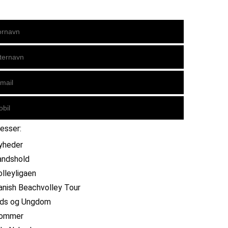
resser:
yheder
andshold
olleyligaen
anish Beachvolley Tour
ids og Ungdom
ommer