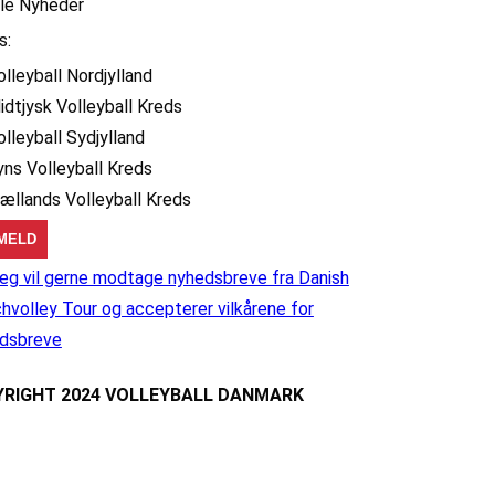
lle Nyheder
s:
olleyball Nordjylland
idtjysk Volleyball Kreds
olleyball Sydjylland
yns Volleyball Kreds
jællands Volleyball Kreds
eg vil gerne modtage nyhedsbreve fra Danish
hvolley Tour og accepterer vilkårene for
dsbreve
RIGHT 2024 VOLLEYBALL DANMARK