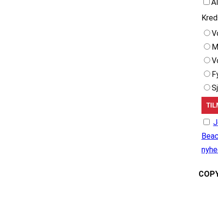
A
Kred
V
M
V
F
S
J
Beac
nyhe
COPY