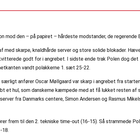
ion mod den – på papiret – hårdeste modstander, de regerende 
f med skarpe, knaldhårde server og store solide blokader. Hæv
 kvitterede godt for i angrebet. I sidste ende trak Polen dog det
etkanten vandt polakkerne 1. sæt 25-22.
ærligt anfører Oscar Møllgaard var skarp i angrebet fra starte
 skabt et hul, som danskerne kæmpede med at få lukket resten a
 server fra Danmarks centere, Simon Andersen og Rasmus Mikels
ører frem til den 2. tekniske time-out (16-15). Så strammede Po
-18.