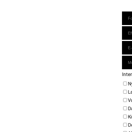
Instagram
https://www.facebook.com/danishbeachvolleytour
LinkedIn
Inte
N
L
V
D
K
D