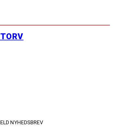
YTORV
MELD NYHEDSBREV