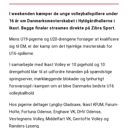
I weekenden kæmper de unge volleyballspillere under
16 år om Danmarksmesterskabet i Hyldgårdhallerne i
Ikast. Begge finaler streames direkte på Zibra Sport.
Mens U19-pigerne og U20-drengene forsøger at kvalificere
sig til EM, er der kamp om det hjemlige mesterskab for
U16-spillerne.
I samarbejde med Ikast Volley er 10 pigehold og 10
drengehold klar til at udfordre hinanden på spændstige
springserver, mørklæggende blokader og lynhurtigt
forsvarsspil i kampen om at blive Danmarks bedste U16
volleyballhold.
Hos pigerne deltager Lyngby-Gladsaxe, Ikast KFUM, Farum-
Holte, Fortuna Odense, Enghave VK, DHV Odense,
Vestegnens Volley, Middelfart VK, Gentofte Volley og
Randers-Lyseng.