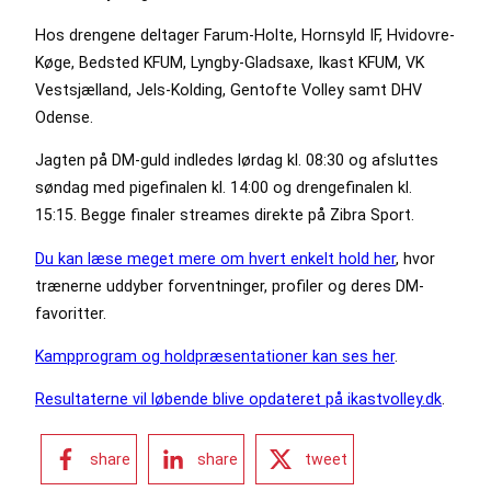
Hos drengene deltager Farum-Holte, Hornsyld IF, Hvidovre-
Køge, Bedsted KFUM, Lyngby-Gladsaxe, Ikast KFUM, VK
Vestsjælland, Jels-Kolding, Gentofte Volley samt DHV
Odense.
Jagten på DM-guld indledes lørdag kl. 08:30 og afsluttes
søndag med pigefinalen kl. 14:00 og drengefinalen kl.
15:15. Begge finaler streames direkte på Zibra Sport.
Du kan læse meget mere om hvert enkelt hold her
, hvor
trænerne uddyber forventninger, profiler og deres DM-
favoritter.
Kampprogram og holdpræsentationer kan ses her
.
Resultaterne vil løbende blive opdateret på ikastvolley.dk
.
share
share
tweet