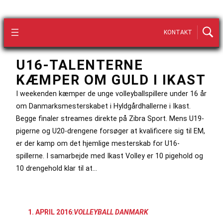
KONTAKT
U16-TALENTERNE
KÆMPER OM GULD I IKAST
I weekenden kæmper de unge volleyballspillere under 16 år
om Danmarksmesterskabet i Hyldgårdhallerne i Ikast.
Begge finaler streames direkte på Zibra Sport. Mens U19-
pigerne og U20-drengene forsøger at kvalificere sig til EM,
er der kamp om det hjemlige mesterskab for U16-
spillerne. I samarbejde med Ikast Volley er 10 pigehold og
10 drengehold klar til at…
1. APRIL 2016
:
VOLLEYBALL DANMARK