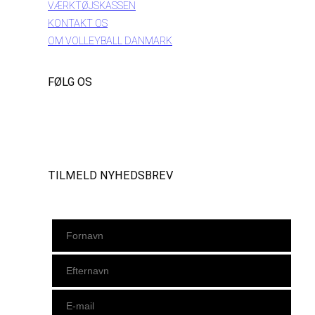
VÆRKTØJSKASSEN
KONTAKT OS
OM VOLLEYBALL DANMARK
FØLG OS
Instagram
https://www.facebook.com/danishbeachvolleytour
LinkedIn
TILMELD NYHEDSBREV