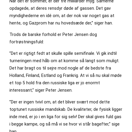
Når det er sommer, er der tre milliarder myg. Samerne
opdagede, at deres rensdyr døde af gassen. Det gav
myndighederne en idé om, at der nok var noget gas at
hente, og Gazprom har nu hovedsæde der,” siger han.
Trods de barske forhold er Peter Jensen dog
fortrøstningsfuld:
”Det er rigtigt fedt at skulle spille semifinale. Vi gik indtil
turneringen med håb om at komme så langt som muligt.
Det har bragt os til sejre mod nogle af de bedste fra
Holland, Finland, Estland og Frankrig. At vi så nu skal møde
et top 5 hold fra den russiske liga er jo enormt
interessant,” siger Peter Jensen.
”Der er ingen tvivl om, at det bliver svært mod dette
toptunet russiske mandskab. De kvaliteter, de fysisk ligger
inde med, er jo i en liga for sig selv! Der skal gives fuld gas
i begge kampe, og så må vi se hvor vi står bagefter,” sige
han.