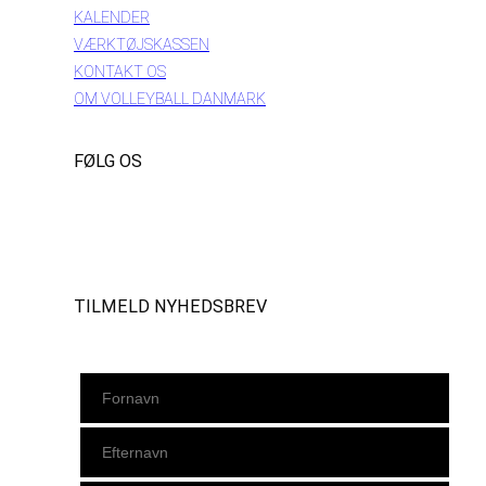
KALENDER
VÆRKTØJSKASSEN
KONTAKT OS
OM VOLLEYBALL DANMARK
FØLG OS
Instagram
https://www.facebook.com/danishbeachvolleytour
LinkedIn
TILMELD NYHEDSBREV