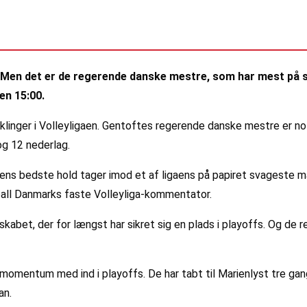
s. Men det er de regerende danske mestre, som har mest på s
en 15:00.
klinger i Volleyligaen. Gentoftes regerende danske mestre er no
og 12 nederlag.
ens bedste hold tager imod et af ligaens på papiret svageste 
yball Danmarks faste Volleyliga-kommentator.
abet, der for længst har sikret sig en plads i playoffs. Og de
momentum med ind i playoffs. De har tabt til Marienlyst tre gange
an.