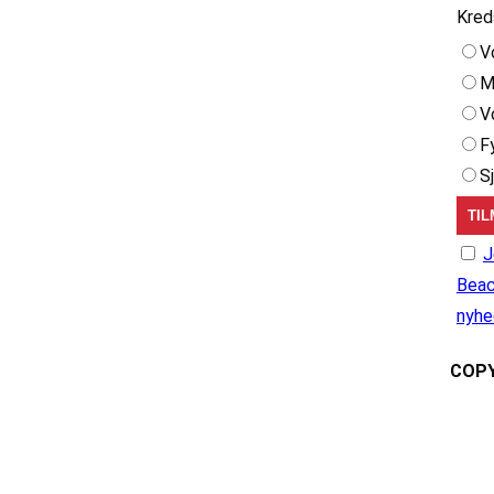
Kred
V
M
V
F
S
J
Beac
nyhe
COPY