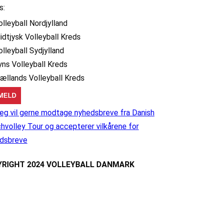
s:
olleyball Nordjylland
idtjysk Volleyball Kreds
olleyball Sydjylland
yns Volleyball Kreds
jællands Volleyball Kreds
eg vil gerne modtage nyhedsbreve fra Danish
hvolley Tour og accepterer vilkårene for
dsbreve
RIGHT 2024 VOLLEYBALL DANMARK