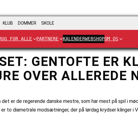
KLUB
DOMMER
SKOLE
RUG FOR ALLE
PARTNERE
KALENDER
WEBSHOP
OM OS
ET: GENTOFTE ER KLA
JRE OVER ALLEREDE 
en det er de regerende danske mestre, som har mest på spil i m
 er to diametrale modsætninger, der på lørdag krydser klinger i