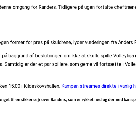
denne omgang for Randers. Tidligere på ugen fortalte cheftræner 
gen former for pres på skuldrene, lyder vurderingen fra Anders F
å baggrund af beslutningen om ikke at skulle spille Volleyliga i 
. Samtidig er der et par spillere, som gerne vil fortsætte i Vol
en 15:00 i Kildeskovshallen.
Kampen streames direkte i vanlig hø
tvunget til en sikker sejr over Randers, som er rykket ned og dermed kan 