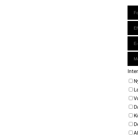
Instagram
https://www.facebook.com/danishbeachvolleytour
LinkedIn
Inte
N
L
V
D
K
D
A