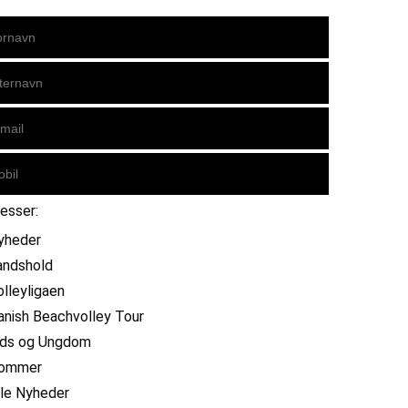
resser:
yheder
andshold
olleyligaen
anish Beachvolley Tour
ids og Ungdom
ommer
lle Nyheder