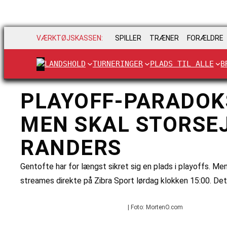
VÆRKTØJSKASSEN:
SPILLER
TRÆNER
FORÆLDRE
LANDSHOLD
TURNERINGER
PLADS TIL ALLE
B
PLAYOFF-PARADOKS
MEN SKAL STORSE
RANDERS
Gentofte har for længst sikret sig en plads i playoffs. M
streames direkte på Zibra Sport lørdag klokken 15:00. Det
| Foto: MortenO.com