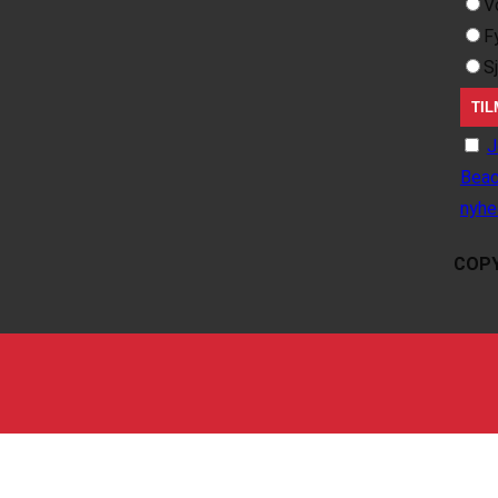
V
F
S
J
Beac
nyhe
COPY