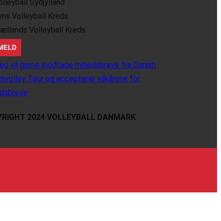
olleyball Sydjylland
yns Volleyball Kreds
jællands Volleyball Kreds
eg vil gerne modtage nyhedsbreve fra Danish
hvolley Tour og accepterer vilkårene for
dsbreve
RIGHT 2024 VOLLEYBALL DANMARK