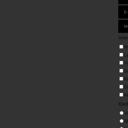
Inte
N
L
V
D
K
D
A
Kred
V
M