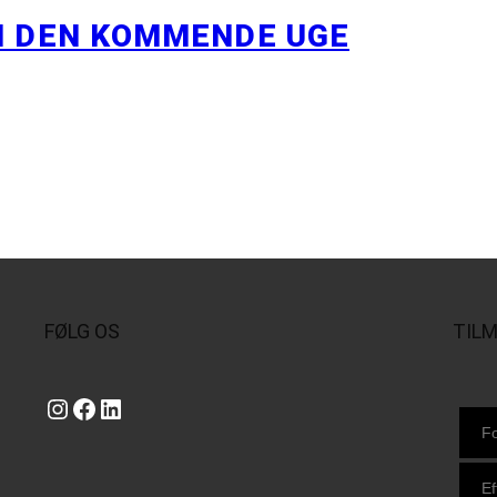
I DEN KOMMENDE UGE
FØLG OS
TIL
Instagram
https://www.facebook.com/danishbeachvolleytour
LinkedIn