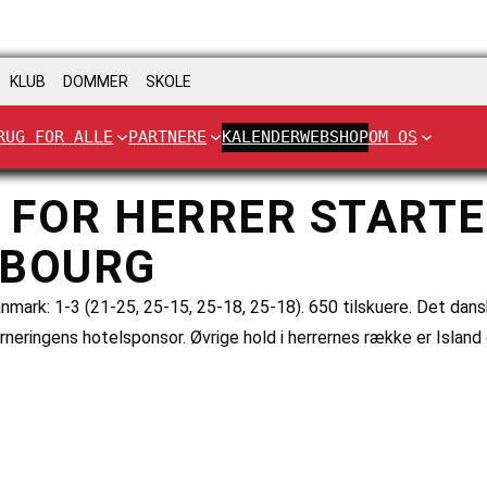
KLUB
DOMMER
SKOLE
RUG FOR ALLE
PARTNERE
KALENDER
WEBSHOP
OM OS
FOR HERRER STARTE
MBOURG
rk: 1-3 (21-25, 25-15, 25-18, 25-18). 650 tilskuere. Det danske 
turneringens hotelsponsor. Øvrige hold i herrernes række er Isl