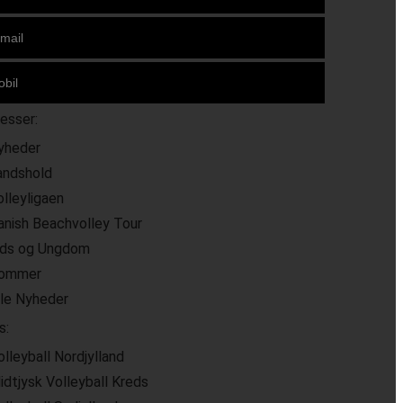
resser:
yheder
andshold
olleyligaen
anish Beachvolley Tour
ids og Ungdom
ommer
lle Nyheder
s:
olleyball Nordjylland
idtjysk Volleyball Kreds