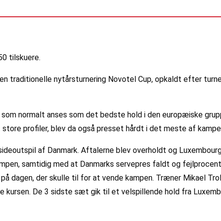
0 tilskuere.
den traditionelle nytårsturnering Novotel Cup, opkaldt efter turn
om normalt anses som det bedste hold i den europæiske gruppe 
t store profiler, blev da også presset hårdt i det meste af kamp
sideoutspil af Danmark. Aftalerne blev overholdt og Luxembour
mpen, samtidig med at Danmarks servepres faldt og fejlprocente
å dagen, der skulle til for at vende kampen. Træner Mikael Tro
kursen. De 3 sidste sæt gik til et velspillende hold fra Luxemb