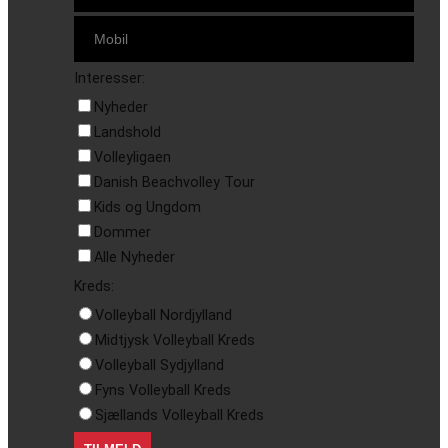
Interesser:
Nyheder
Landshold
Volleyligaen
Danish Beachvolley Tour
Kids og Ungdom
Dommer
Alle Nyheder
Kreds:
Volleyball Nordjylland
Midtjysk Volleyball Kreds
Volleyball Sydjylland
Fyns Volleyball Kreds
Sjællands Volleyball Kreds