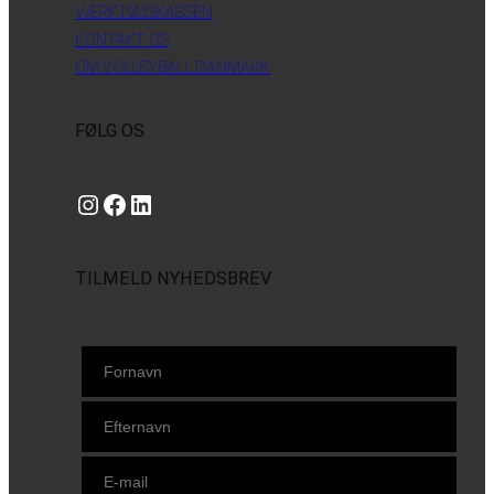
VÆRKTØJSKASSEN
KONTAKT OS
OM VOLLEYBALL DANMARK
FØLG OS
Instagram
https://www.facebook.com/danishbeachvolleytour
LinkedIn
TILMELD NYHEDSBREV