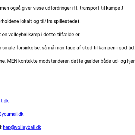
, men også giver visse udfordringer ift. transport til kampe
J
rholdene lokalt og til/fra spillestedet.
t en volleyballkamp i dette tilfælde er.
 smule forsinkelse, så må man tage af sted til kampen i god tid.
 hjemme, MEN kontakte modstanderen dette gælder både ud- og 
t.dk
@youmail.dk
l:
hep@volleyball.dk