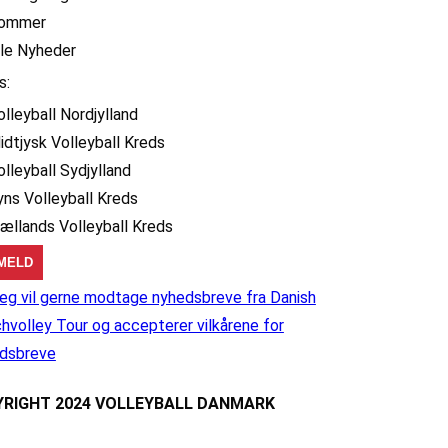
ommer
lle Nyheder
s:
olleyball Nordjylland
idtjysk Volleyball Kreds
olleyball Sydjylland
yns Volleyball Kreds
jællands Volleyball Kreds
eg vil gerne modtage nyhedsbreve fra Danish
hvolley Tour og accepterer vilkårene for
dsbreve
RIGHT 2024 VOLLEYBALL DANMARK