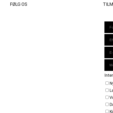
FØLG OS
TIL
Instagram
https://www.facebook.com/danishbeachvolleytour
LinkedIn
Inte
N
L
V
D
K