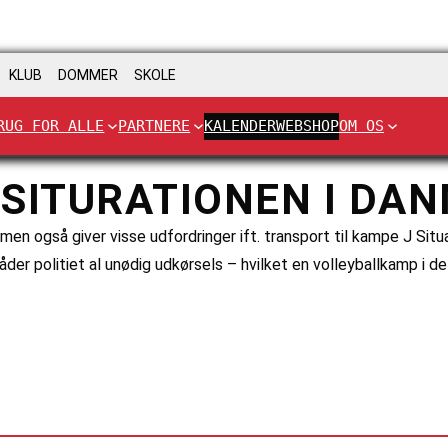
KLUB
DOMMER
SKOLE
RUG FOR ALLE
PARTNERE
KALENDER
WEBSHOP
OM OS
RSITURATIONEN I DA
, men også giver visse udfordringer ift. transport til kampe J Sit
råder politiet al unødig udkørsels – hvilket en volleyballkamp i 