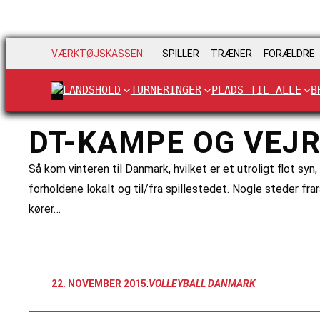
VÆRKTØJSKASSEN:
SPILLER
TRÆNER
FORÆLDRE
LANDSHOLD
TURNERINGER
PLADS TIL ALLE
B
DT-KAMPE OG VEJ
Så kom vinteren til Danmark, hvilket er et utroligt flot syn
forholdene lokalt og til/fra spillestedet. Nogle steder fra
kører…
:
22. NOVEMBER 2015
VOLLEYBALL DANMARK