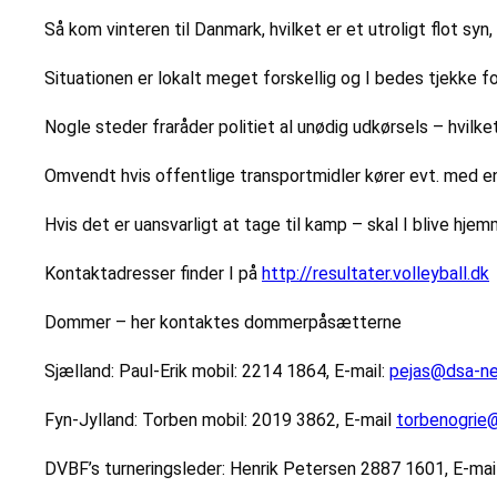
Så kom vinteren til Danmark, hvilket er et utroligt flot syn
Situationen er lokalt meget forskellig og I bedes tjekke fo
Nogle steder fraråder politiet al unødig udkørsels – hvilke
Omvendt hvis offentlige transportmidler kører evt. med en
Hvis det er uansvarligt at tage til kamp – skal I blive
Kontaktadresser finder I på
http://resultater.volleyball.dk
Dommer – her kontaktes dommerpåsætterne
Sjælland: Paul-Erik mobil: 2214 1864, E-mail:
pejas@dsa-ne
Fyn-Jylland: Torben mobil: 2019 3862, E-mail
torbenogrie
DVBF’s turneringsleder: Henrik Petersen 2887 1601, E-mai