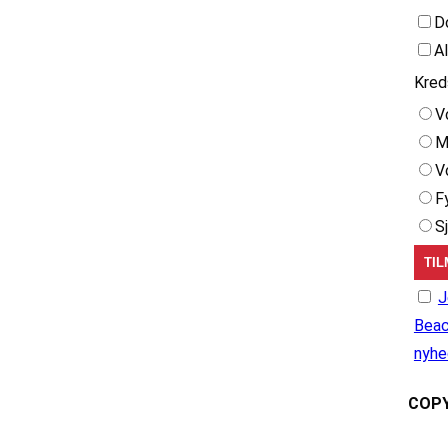
D
A
Kred
V
M
V
F
S
J
Beac
nyhe
COPY