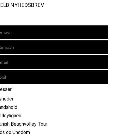
MELD NYHEDSBREV
resser:
yheder
andshold
olleyligaen
anish Beachvolley Tour
ids og Ungdom