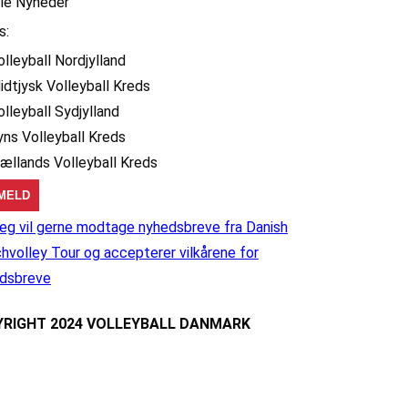
lle Nyheder
s:
olleyball Nordjylland
idtjysk Volleyball Kreds
olleyball Sydjylland
yns Volleyball Kreds
jællands Volleyball Kreds
eg vil gerne modtage nyhedsbreve fra Danish
hvolley Tour og accepterer vilkårene for
dsbreve
RIGHT 2024 VOLLEYBALL DANMARK