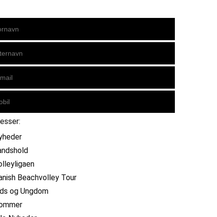
resser:
yheder
andshold
olleyligaen
anish Beachvolley Tour
ids og Ungdom
ommer