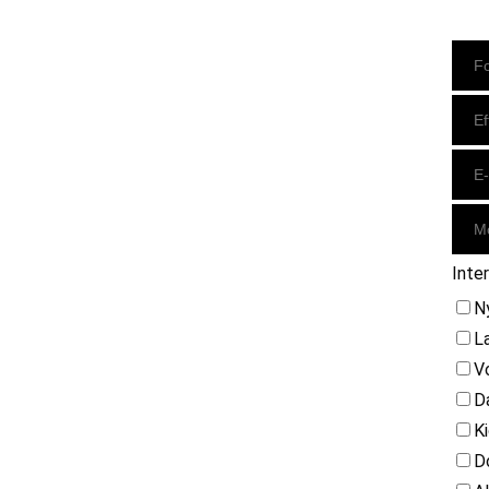
Instagram
https://www.facebook.com/danishbeachvolleytour
LinkedIn
Inte
N
L
V
D
K
D