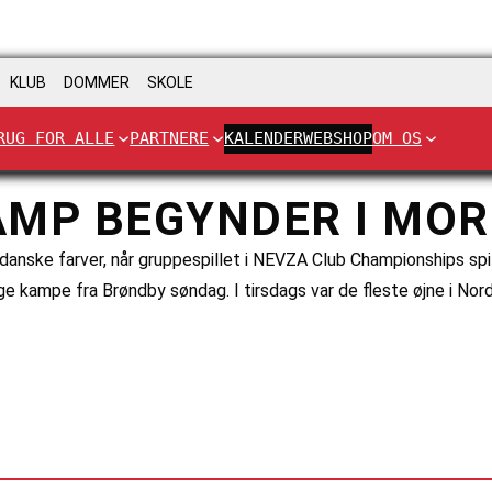
KLUB
DOMMER
SKOLE
RUG FOR ALLE
PARTNERE
KALENDER
WEBSHOP
OM OS
AMP BEGYNDER I MO
danske farver, når gruppespillet i NEVZA Club Championships spi
e kampe fra Brøndby søndag. I tirsdags var de fleste øjne i No