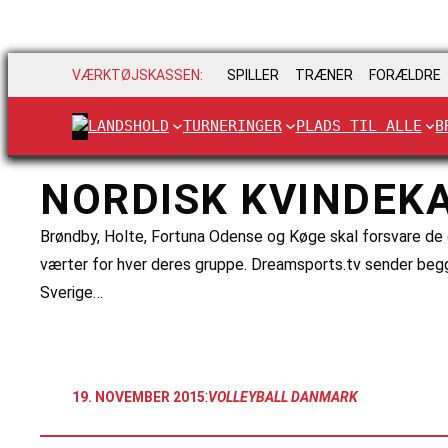
VÆRKTØJSKASSEN:
SPILLER
TRÆNER
FORÆLDRE
LANDSHOLD
TURNERINGER
PLADS TIL ALLE
B
NORDISK KVINDEK
Brøndby, Holte, Fortuna Odense og Køge skal forsvare de 
værter for hver deres gruppe. Dreamsports.tv sender begg
Sverige…
:
19. NOVEMBER 2015
VOLLEYBALL DANMARK