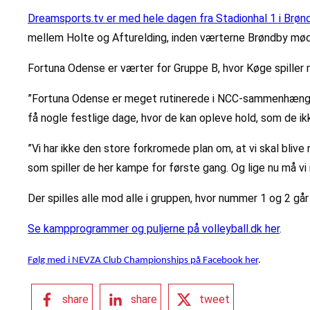
Dreamsports.tv er med hele dagen fra Stadionhal 1 i Brø
mellem Holte og Afturelding, inden værterne Brøndby mød
Fortuna Odense er værter for Gruppe B, hvor Køge spiller
”Fortuna Odense er meget rutinerede i NCC-sammenhæng. Det 
få nogle festlige dage, hvor de kan opleve hold, som de ik
”Vi har ikke den store forkromede plan om, at vi skal bliv
som spiller de her kampe for første gang. Og lige nu må vi
Der spilles alle mod alle i gruppen, hvor nummer 1 og 2 går 
Se kampprogrammer og puljerne på volleyball.dk her
.
Følg med i NEVZA Club Championships på Facebook her
.
share
share
tweet