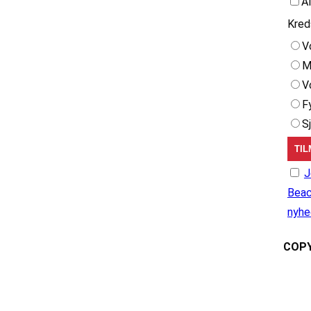
A
Kred
V
M
V
F
S
J
Beac
nyhe
COPY