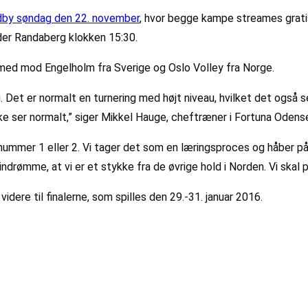
ndby søndag den 22. november
, hvor begge kampe streames gratis
er Randaberg klokken 15:30.
 med mod Engelholm fra Sverige og Oslo Volley fra Norge.
er normalt en turnering med højt niveau, hvilket det også ser ud 
ke ser normalt,” siger Mikkel Hauge, cheftræner i Fortuna Odens
e nummer 1 eller 2. Vi tager det som en læringsproces og håber p
 indrømme, at vi er et stykke fra de øvrige hold i Norden. Vi ska
videre til finalerne, som spilles den 29.-31. januar 2016.