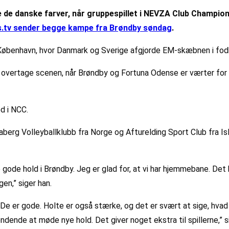
 de danske farver, når gruppespillet i NEVZA Club Champions
.tv sender begge kampe fra Brøndby søndag
.
i København, hvor Danmark og Sverige afgjorde EM-skæbnen i fod
l at overtage scenen, når Brøndby og Fortuna Odense er værter
d i NCC.
rg Volleyballklubb fra Norge og Afturelding Sport Club fra Isl
gode hold i Brøndby. Jeg er glad for, at vi har hjemmebane. Det ha
gen,” siger han.
e er gode. Holte er også stærke, og det er svært at sige, hvad 
ende at møde nye hold. Det giver noget ekstra til spillerne,” s