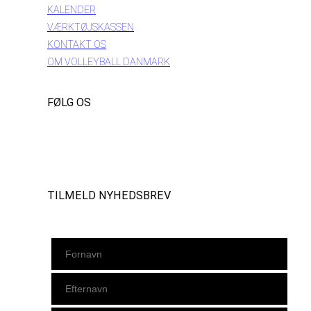
KALENDER
VÆRKTØJSKASSEN
KONTAKT OS
OM VOLLEYBALL DANMARK
FØLG OS
Instagram
https://www.facebook.com/danishbeachvolleytour
LinkedIn
TILMELD NYHEDSBREV