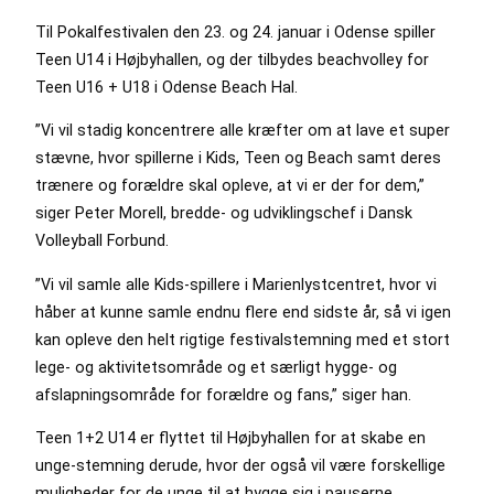
Til Pokalfestivalen den 23. og 24. januar i Odense spiller
Teen U14 i Højbyhallen, og der tilbydes beachvolley for
Teen U16 + U18 i Odense Beach Hal.
”Vi vil stadig koncentrere alle kræfter om at lave et super
stævne, hvor spillerne i Kids, Teen og Beach samt deres
trænere og forældre skal opleve, at vi er der for dem,”
siger Peter Morell, bredde- og udviklingschef i Dansk
Volleyball Forbund.
”Vi vil samle alle Kids-spillere i Marienlystcentret, hvor vi
håber at kunne samle endnu flere end sidste år, så vi igen
kan opleve den helt rigtige festivalstemning med et stort
lege- og aktivitetsområde og et særligt hygge- og
afslapningsområde for forældre og fans,” siger han.
Teen 1+2 U14 er flyttet til Højbyhallen for at skabe en
unge-stemning derude, hvor der også vil være forskellige
muligheder for de unge til at hygge sig i pauserne.