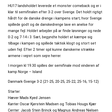
HU17 landsholdet leverede et monster comeback og er i
klar til semifinalen efter 3-2 over Sverige. Det holdt rigtigt
hårdt for de danske drenge i kampens start, hvor Sverige
spillede godt og de danskedrenge lave en anelse for
mange fejl. Holdet arbejder på ar finde løsninger og nede
0-2 og 7-14 i 3. Sæt, begyndte holdet at kæmpe sig
tilbage i kampen og spillede taktisk klogt og stort set
uden fejl. Efter 2 timer spil kunne danskerne strække
armene i vejret som sejre herrer.
I morgen kl 19.30 spilles der semifinale mod vinderen af
kamp Norge – Island
Danmark-Sverige 3-2 (21-25, 20-25, 25-22, 25-16, 15-12)
Starter:
Hæver Mads Kyed Jensen
Kanter Oscar Kjerstein Madsen og Tobias Hougs Kjær
Center: Jacob Stein Brinck og Magnus Andreas Nielsen