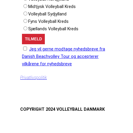
Midtjysk Volleyball Kreds
Volleyball Sydjylland
Fyns Volleyball Kreds
Sjællands Volleyball Kreds
Jeg vil gerne modtage nyhedsbreve fra
Danish Beachvolley Tour og accepterer
vilkårene for nyhedsbreve
Privatlivspolitik
COPYRIGHT 2024 VOLLEYBALL DANMARK