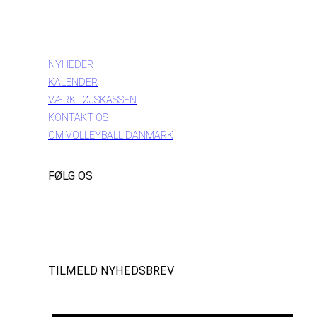
INFORMATION
NYHEDER
KALENDER
VÆRKTØJSKASSEN
KONTAKT OS
OM VOLLEYBALL DANMARK
FØLG OS
Instagram
https://www.facebook.com/danishbeachvolleytour
LinkedIn
TILMELD NYHEDSBREV