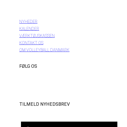
INFORMATION
NYHEDER
KALENDER
VÆRKTØJSKASSEN
KONTAKT OS
OM VOLLEYBALL DANMARK
FØLG OS
Instagram
https://www.facebook.com/danishbeachvolleytour
LinkedIn
TILMELD NYHEDSBREV