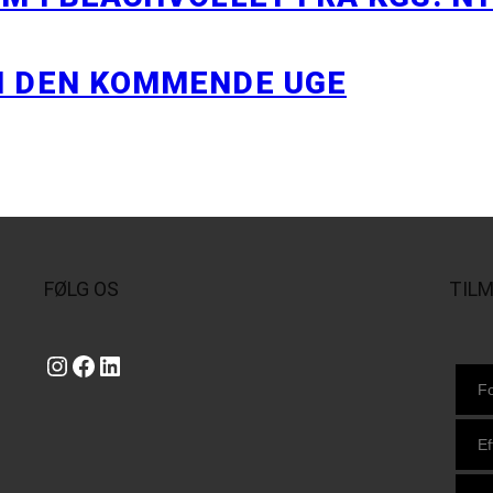
I DEN KOMMENDE UGE
FØLG OS
TIL
Instagram
https://www.facebook.com/danishbeachvolleytour
LinkedIn