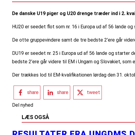
De danske U19 piger og U20 drenge træder ind i 2. kvali
HU20 er seedet flot som nr. 16 i Europa ud af 56 lande og st
De otte gruppevindere samt de tre bedste 2’ere går videre t
DU19 er seedet nr. 25 i Europa ud af 56 lande og starter de
bedste 2’ere går videre til EM i Ungarn og Slovakiet, som er
Der trækkes lod til EM-kvalifikationen lørdag den 31. okto
share
share
tweet
Del nyhed
LÆS OGSÅ
RESULTATER FRA UNGDMS D