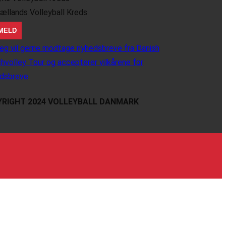
jællands Volleyball Kreds
eg vil gerne modtage nyhedsbreve fra Danish
hvolley Tour og accepterer vilkårene for
dsbreve
RIGHT 2024 VOLLEYBALL DANMARK