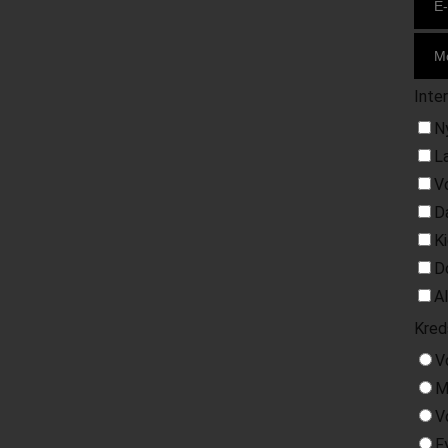
Inte
N
L
V
D
K
D
A
Kred
V
M
V
F