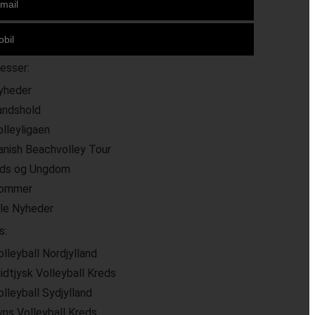
resser:
yheder
andshold
olleyligaen
anish Beachvolley Tour
ids og Ungdom
ommer
lle Nyheder
s:
olleyball Nordjylland
idtjysk Volleyball Kreds
olleyball Sydjylland
yns Volleyball Kreds