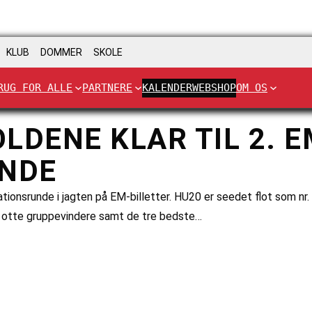
KLUB
DOMMER
SKOLE
RUG FOR ALLE
PARTNERE
KALENDER
WEBSHOP
OM OS
DENE KLAR TIL 2. E
UNDE
tionsrunde i jagten på EM-billetter. HU20 er seedet flot som nr. 1
 De otte gruppevindere samt de tre bedste…