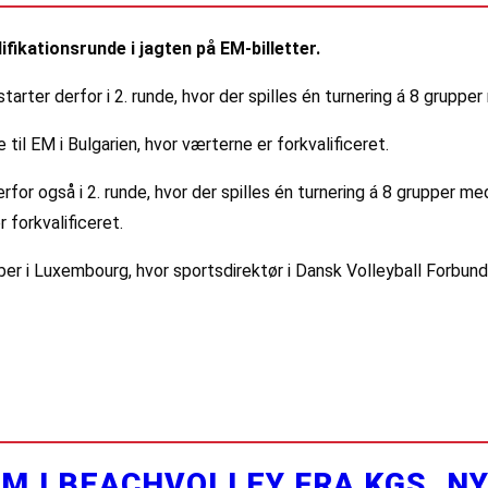
fikationsrunde i jagten på EM-billetter.
arter derfor i 2. runde, hvor der spilles én turnering á 8 grupper
il EM i Bulgarien, hvor værterne er forkvalificeret.
rfor også i 2. runde, hvor der spilles én turnering á 8 grupper m
 forkvalificeret.
ber i Luxembourg, hvor sportsdirektør i Dansk Volleyball Forbund
M I BEACHVOLLEY FRA KGS. N