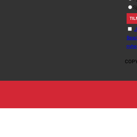
S
J
Beac
nyhe
COPY