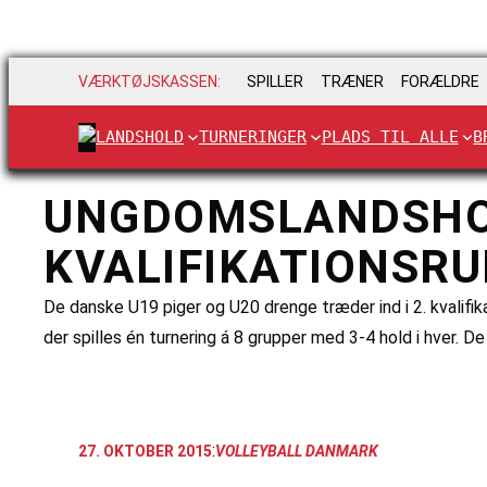
VÆRKTØJSKASSEN:
SPILLER
TRÆNER
FORÆLDRE
LANDSHOLD
TURNERINGER
PLADS TIL ALLE
B
UNGDOMSLANDSHOL
KVALIFIKATIONSR
De danske U19 piger og U20 drenge træder ind i 2. kvalifika
der spilles én turnering á 8 grupper med 3-4 hold i hver.
:
27. OKTOBER 2015
VOLLEYBALL DANMARK