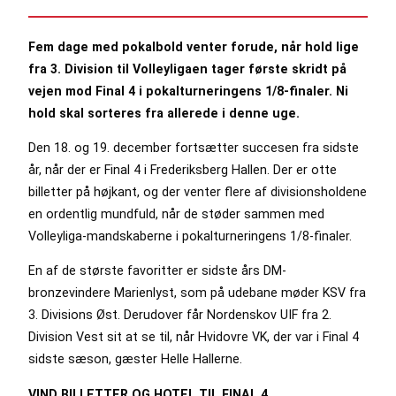
Fem dage med pokalbold venter forude, når hold lige
fra 3. Division til Volleyligaen tager første skridt på
vejen mod Final 4 i pokalturneringens 1/8-finaler. Ni
hold skal sorteres fra allerede i denne uge.
Den 18. og 19. december fortsætter succesen fra sidste
år, når der er Final 4 i Frederiksberg Hallen. Der er otte
billetter på højkant, og der venter flere af divisionsholdene
en ordentlig mundfuld, når de støder sammen med
Volleyliga-mandskaberne i pokalturneringens 1/8-finaler.
En af de største favoritter er sidste års DM-
bronzevindere Marienlyst, som på udebane møder KSV fra
3. Divisions Øst. Derudover får Nordenskov UIF fra 2.
Division Vest sit at se til, når Hvidovre VK, der var i Final 4
sidste sæson, gæster Helle Hallerne.
VIND BILLETTER OG HOTEL TIL FINAL 4