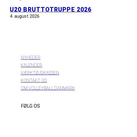
U20 BRUTTOTRUPPE 2026
4. august 2026
INFORMATION
NYHEDER
KALENDER
VÆRKTØJSKASSEN
KONTAKT OS
OM VOLLEYBALL DANMARK
FØLG OS
Instagram
https://www.facebook.com/danishbeachvolleytour
LinkedIn