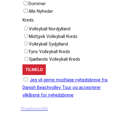
Dommer
Alle Nyheder
Kreds:
Volleyball Nordjylland
Midtjysk Volleyball Kreds
Volleyball Sydjylland
Fyns Volleyball Kreds
Sjællands Volleyball Kreds
Jeg vil gerne modtage nyhedsbreve fra
Danish Beachvolley Tour og accepterer
vilkårene for nyhedsbreve
Privatlivspolitik