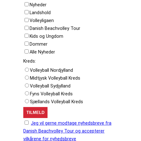
Nyheder
Landshold
Volleyligaen
Danish Beachvolley Tour
Kids og Ungdom
Dommer
Alle Nyheder
Kreds:
Volleyball Nordjylland
Midtjysk Volleyball Kreds
Volleyball Sydjylland
Fyns Volleyball Kreds
Sjællands Volleyball Kreds
Jeg vil gerne modtage nyhedsbreve fra
Danish Beachvolley Tour og accepterer
vilkårene for nyhedsbreve