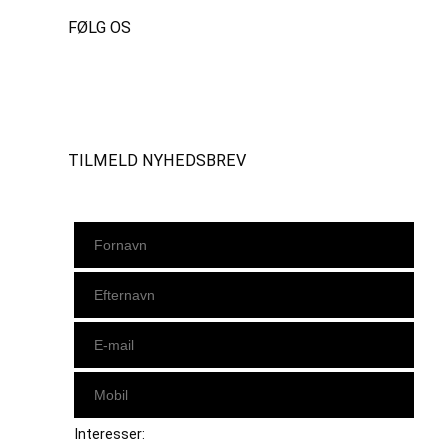
FØLG OS
Instagram
https://www.facebook.com/danishbeachvolleytour
LinkedIn
TILMELD NYHEDSBREV
Interesser: