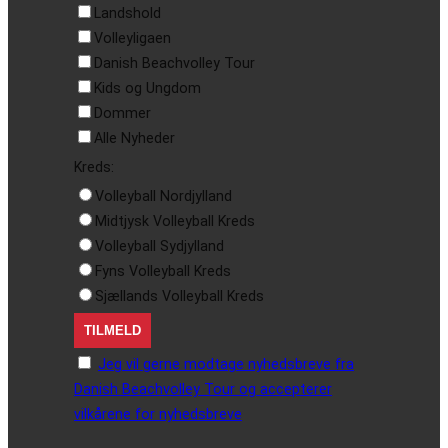
Landshold
Volleyligaen
Danish Beachvolley Tour
Kids og Ungdom
Dommer
Alle Nyheder
Kreds:
Volleyball Nordjylland
Midtjysk Volleyball Kreds
Volleyball Sydjylland
Fyns Volleyball Kreds
Sjællands Volleyball Kreds
Jeg vil gerne modtage nyhedsbreve fra
Danish Beachvolley Tour og accepterer
vilkårene for nyhedsbreve