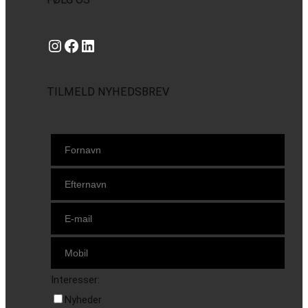
Instagram
https://www.facebook.com/danishbeachvolleytour
LinkedIn
TILMELD NYHEDSBREV
Interesser:
Nyheder