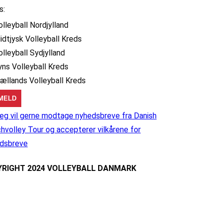
s:
olleyball Nordjylland
idtjysk Volleyball Kreds
olleyball Sydjylland
yns Volleyball Kreds
jællands Volleyball Kreds
eg vil gerne modtage nyhedsbreve fra Danish
hvolley Tour og accepterer vilkårene for
dsbreve
RIGHT 2024 VOLLEYBALL DANMARK