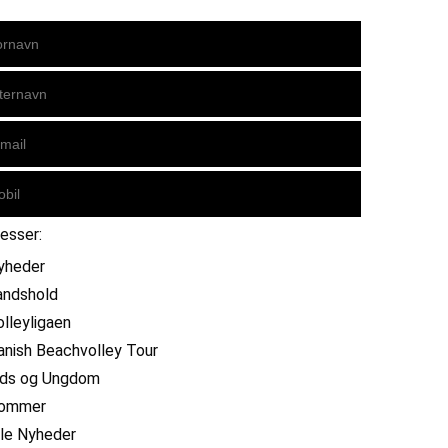
resser:
yheder
andshold
olleyligaen
anish Beachvolley Tour
ids og Ungdom
ommer
lle Nyheder