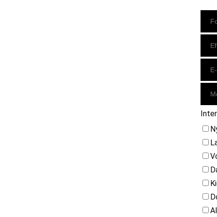
Instagram
https://www.facebook.com/danishbeachvolleytour
LinkedIn
Inte
N
L
V
D
K
D
A