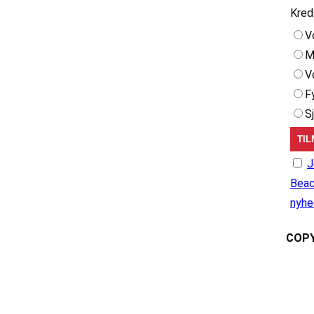
Kred
V
M
V
F
S
J
Beac
nyhe
COPY