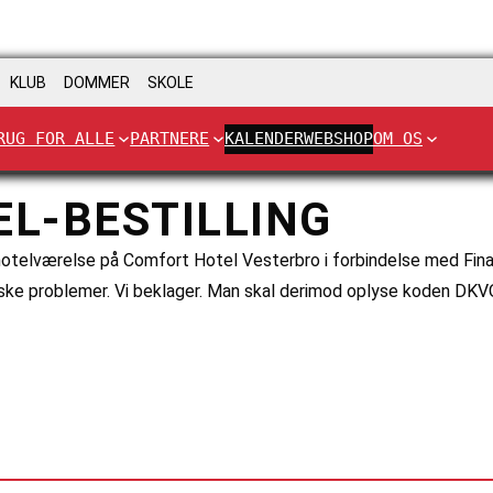
KLUB
DOMMER
SKOLE
RUG FOR ALLE
PARTNERE
KALENDER
WEBSHOP
OM OS
TEL-BESTILLING
f hotelværelse på Comfort Hotel Vesterbro i forbindelse med Fina
ske problemer. Vi beklager. Man skal derimod oplyse koden DKV