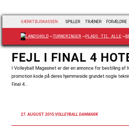
VÆRKTØJSKASSEN:
SPILLER
TRÆNER
FORÆLDRE
LANDSHOLD
TURNERINGER
PLADS TIL ALLE
B
FEJL I FINAL 4 HO
I Volleyball Magasinet er der en annonce for bestilling a
promotion kode på deres hjemmeside grundet nogle tekni
Final 4.…
:
27. AUGUST 2015
VOLLEYBALL DANMARK