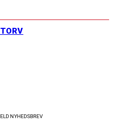
YTORV
MELD NYHEDSBREV