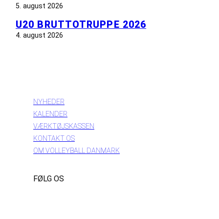
5. august 2026
U20 BRUTTOTRUPPE 2026
4. august 2026
INFORMATION
NYHEDER
KALENDER
VÆRKTØJSKASSEN
KONTAKT OS
OM VOLLEYBALL DANMARK
FØLG OS
Instagram
https://www.facebook.com/danishbeachvolleytour
LinkedIn