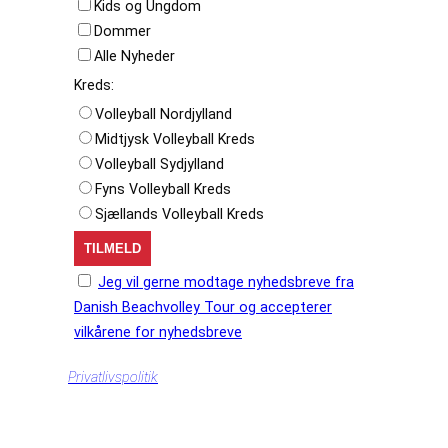
Kids og Ungdom
Dommer
Alle Nyheder
Kreds:
Volleyball Nordjylland
Midtjysk Volleyball Kreds
Volleyball Sydjylland
Fyns Volleyball Kreds
Sjællands Volleyball Kreds
Jeg vil gerne modtage nyhedsbreve fra
Danish Beachvolley Tour og accepterer
vilkårene for nyhedsbreve
Privatlivspolitik