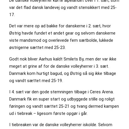
De danske volleyherrer kørte alpelandet over i 1. sæt, som
var det flad dansk landevej og vandt stensikkert med 25-
17.
Det var mere op ad bakke for danskerne i 2. sæt, hvor
Østrig havde fundet et andet gear og selvom danskerne
viste mandsmod og overlevede fem sætbolde, lukkede
østrigerne sættet med 25-23.
Godt nok bliver Aarhus kaldt Smilets By, men der var ikke
meget at grine af for de danske volleyherrer i 3. sæt.
Danmark kom hurtigt bagud, og Østrig så sig ikke tilbage
og vandt sættet med 25-19.
I 4. sæt var den gode stemningen tilbage i Ceres Arena.
Danmark fik en super start og udbyggede stille og roligt
føringen og vandt sættet 25-21 og tvang dermed kampen
ud i tiebreak – ligesom første opgør i går.
I tiebreaken var de danske volleyherrer iskolde. Selvom