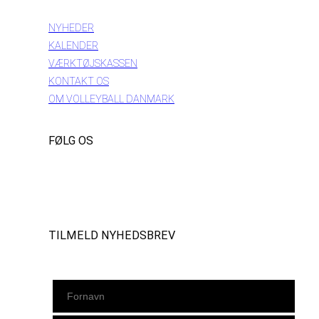
NYHEDER
KALENDER
VÆRKTØJSKASSEN
KONTAKT OS
OM VOLLEYBALL DANMARK
FØLG OS
Instagram
https://www.facebook.com/danishbeachvolleytour
LinkedIn
TILMELD NYHEDSBREV