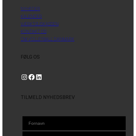
NYHEDER
KALENDER
VÆRKTØJSKASSEN
KONTAKT OS
OM VOLLEYBALL DANMARK
FØLG OS
Instagram
https://www.facebook.com/danishbeachvolleytour
LinkedIn
TILMELD NYHEDSBREV