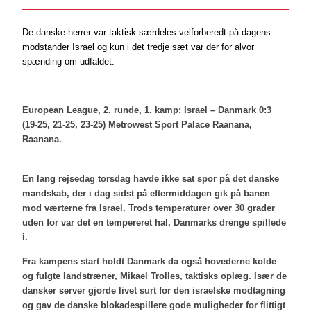
De danske herrer var taktisk særdeles velforberedt på dagens
modstander Israel og kun i det tredje sæt var der for alvor
spænding om udfaldet.
European League, 2. runde, 1. kamp: Israel – Danmark 0:3
(19-25, 21-25, 23-25) Metrowest Sport Palace Raanana,
Raanana.
En lang rejsedag torsdag havde ikke sat spor på det danske
mandskab, der i dag sidst på eftermiddagen gik på banen
mod værterne fra Israel. Trods temperaturer over 30 grader
uden for var det en tempereret hal, Danmarks drenge spillede
i.
Fra kampens start holdt Danmark da også hovederne kolde
og fulgte landstræner, Mikael Trolles, taktisks oplæg. Især de
dansker server gjorde livet surt for den israelske modtagning
og gav de danske blokadespillere gode muligheder for flittigt