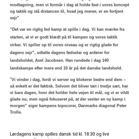
modtagning, men vi formår i dag at holde fast i vores koncept
og taktik og stå distancen til, hvad jeg mener, er en fortjent
sejr”
”Det var en rigtig fed kamp at spille i dag. Vi kan mærke fra
starten, at vi er godt klædt på til kampen og vores taktik
virker. Vi spiller op til vores niveau og er rigtig glade for
dagens sejr”, udtalte dagens fødselar og anfører for
landsholdet, Axel Jacobsen. Han rundede i dag 140
landskampe efter mere end 10 år på det danske landshold.
”
Vi vinder i dag, fordi vi server og blokerer bedre end dem –
så enkelt er det faktisk. Selvom det bliver tæt i tredje sæt, har
vi bare dagen, hvor det holder hele vejen til mål, og vi er vildt
glade nu, men også fokuseret på, at der venter en ny kamp i
morgen” siger kampens topscorer, Danmarks diagonal Peter
Trolle.
Lørdagens kamp spilles dansk tid kl. 18:30 og live