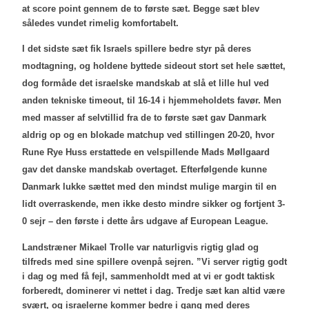
at score point gennem de to første sæt. Begge sæt blev
således vundet rimelig komfortabelt.
I det sidste sæt fik Israels spillere bedre styr på deres
modtagning, og holdene byttede sideout stort set hele sættet,
dog formåde det israelske mandskab at slå et lille hul ved
anden tekniske timeout, til 16-14 i hjemmeholdets favør. Men
med masser af selvtillid fra de to første sæt gav Danmark
aldrig op og en blokade matchup ved stillingen 20-20, hvor
Rune Rye Huss erstattede en velspillende Mads Møllgaard
gav det danske mandskab overtaget. Efterfølgende kunne
Danmark lukke sættet med den mindst mulige margin til en
lidt overraskende, men ikke desto mindre sikker og fortjent 3-
0 sejr – den første i dette års udgave af European
League.
Landstræner Mikael Trolle var naturligvis rigtig glad og
tilfreds med sine spillere ovenpå sejren. ”Vi server rigtig godt
i dag og med få fejl, sammenholdt med at vi er godt taktisk
forberedt, dominerer vi nettet i dag. Tredje sæt kan altid være
svært, og israelerne kommer bedre i gang med deres