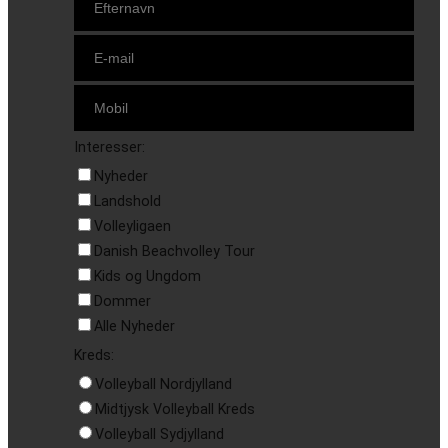
Interesser:
Nyheder
Landshold
Volleyligaen
Danish Beachvolley Tour
Kids og Ungdom
Dommer
Alle Nyheder
Kreds:
Volleyball Nordjylland
Midtjysk Volleyball Kreds
Volleyball Sydjylland