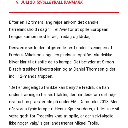
9. JULI 2015
:
VOLLEYBALL DANMARK
Efter en 12 timers lang rejse ankom det danske
herrelandshold i dag til Tel Aviv for at spille European
League kampe mod Israel, fredag og lørdag.
Desværre viste den afgørende test under træningen at
Frederik Mikelsons, pga. en pludselig opstået skadeikke
bliver klar til at spille de to kampe. Det betyder at Simon
Bitsch trækker i liberotrøjen og at Daniel Thomsen glider
ind i 12-mands truppen.
”Det er ærgerligt at vi ikke kan benytte Fredrik, da han
under træningen har vist takter, der mindede om det høje
niveau han præsterede på under EM i Danmark i 2013. Men
når vores fysioterapeut Henrik Kjær vurderer, at det ikke vil
være godt for Frederiks knæ at spille, er der selvfølgelig
ikke noget valg,” siger landstræner Mikael Trolle.