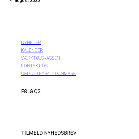
4. august 2026
INFORMATION
NYHEDER
KALENDER
VÆRKTØJSKASSEN
KONTAKT OS
OM VOLLEYBALL DANMARK
FØLG OS
Instagram
https://www.facebook.com/danishbeachvolleytour
LinkedIn
TILMELD NYHEDSBREV