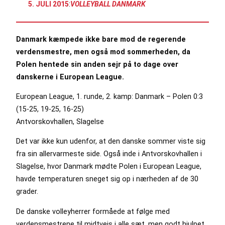
5. JULI 2015
:
VOLLEYBALL DANMARK
Danmark kæmpede ikke bare mod de regerende
verdensmestre, men også mod sommerheden, da
Polen hentede sin anden sejr på to dage over
danskerne i European League.
European League, 1. runde, 2. kamp: Danmark – Polen 0:3
(15-25, 19-25, 16-25)
Antvorskovhallen, Slagelse
Det var ikke kun udenfor, at den danske sommer viste sig
fra sin allervarmeste side. Også inde i Antvorskovhallen i
Slagelse, hvor Danmark mødte Polen i European League,
havde temperaturen sneget sig op i nærheden af de 30
grader.
De danske volleyherrer formåede at følge med
verdensmestrene til midtvejs i alle sæt, men godt hjulpet