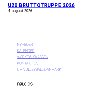
U20 BRUTTOTRUPPE 2026
4. august 2026
INFORMATION
NYHEDER
KALENDER
VÆRKTØJSKASSEN
KONTAKT OS
OM VOLLEYBALL DANMARK
FØLG OS
Instagram
https://www.facebook.com/danishbeachvolleytour
LinkedIn