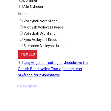
Dommer
Alle Nyheder
Kreds:
Volleyball Nordjylland
Midtjysk Volleyball Kreds
Volleyball Sydjylland
Fyns Volleyball Kreds
Sjællands Volleyball Kreds
Jeg vil gerne modtage nyhedsbreve fra
Danish Beachvolley Tour og accepterer
vilkårene for nyhedsbreve
Privatlivspolitik