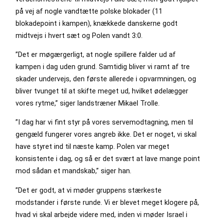
på vej af nogle vandtætte polske blokader (11
blokadepoint i kampen), knækkede danskerne godt
midtvejs i hvert sæt og Polen vandt 3:0.
”Det er møgærgerligt, at nogle spillere falder ud af
kampen i dag uden grund. Samtidig bliver vi ramt af tre
skader undervejs, den første allerede i opvarmningen, og
bliver tvunget til at skifte meget ud, hvilket ødelægger
vores rytme,” siger landstræner Mikael Trolle.
”I dag har vi fint styr på vores servemodtagning, men til
gengæld fungerer vores angreb ikke. Det er noget, vi skal
have styret ind til næste kamp. Polen var meget
konsistente i dag, og så er det svært at lave mange point
mod sådan et mandskab,” siger han.
”Det er godt, at vi møder gruppens stærkeste
modstander i første runde. Vi er blevet meget klogere på,
hvad vi skal arbejde videre med, inden vi møder Israel i