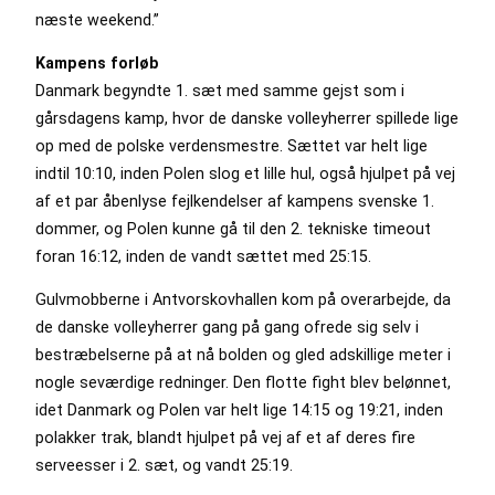
næste weekend.”
Kampens forløb
Danmark begyndte 1. sæt med samme gejst som i
gårsdagens kamp, hvor de danske volleyherrer spillede lige
op med de polske verdensmestre. Sættet var helt lige
indtil 10:10, inden Polen slog et lille hul, også hjulpet på vej
af et par åbenlyse fejlkendelser af kampens svenske 1.
dommer, og Polen kunne gå til den 2. tekniske timeout
foran 16:12, inden de vandt sættet med 25:15.
Gulvmobberne i Antvorskovhallen kom på overarbejde, da
de danske volleyherrer gang på gang ofrede sig selv i
bestræbelserne på at nå bolden og gled adskillige meter i
nogle seværdige redninger. Den flotte fight blev belønnet,
idet Danmark og Polen var helt lige 14:15 og 19:21, inden
polakker trak, blandt hjulpet på vej af et af deres fire
serveesser i 2. sæt, og vandt 25:19.