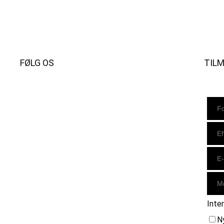
FØLG OS
TIL
Instagram
https://www.facebook.com/danishbeachvolleytour
LinkedIn
Inte
N