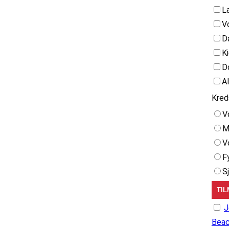
L
V
D
K
D
A
Kred
V
M
V
F
S
J
Beac