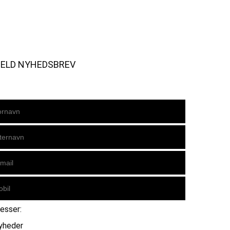
MELD NYHEDSBREV
resser:
yheder