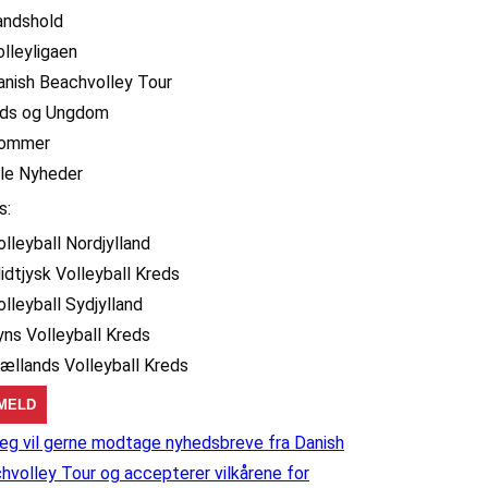
andshold
olleyligaen
anish Beachvolley Tour
ids og Ungdom
ommer
lle Nyheder
s:
olleyball Nordjylland
idtjysk Volleyball Kreds
olleyball Sydjylland
yns Volleyball Kreds
jællands Volleyball Kreds
eg vil gerne modtage nyhedsbreve fra Danish
hvolley Tour og accepterer vilkårene for