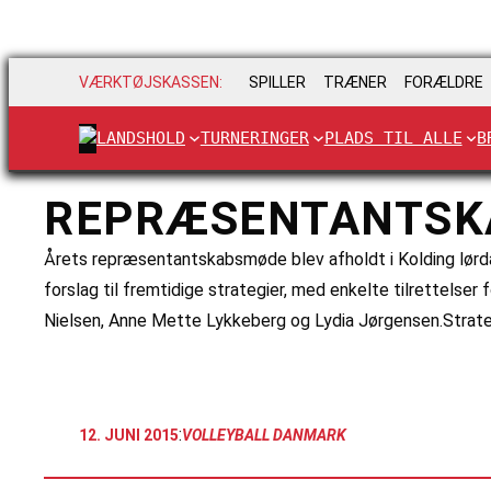
VÆRKTØJSKASSEN:
SPILLER
TRÆNER
FORÆLDRE
LANDSHOLD
TURNERINGER
PLADS TIL ALLE
B
REPRÆSENTANTSK
Årets repræsentantskabsmøde blev afholdt i Kolding lør
forslag til fremtidige strategier, med enkelte tilrettels
Nielsen, Anne Mette Lykkeberg og Lydia Jørgensen.Strategi
:
12. JUNI 2015
VOLLEYBALL DANMARK