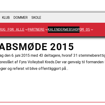
KLUB
DOMMER
SKOLE
RUG FOR ALLE
PARTNERE
KALENDER
WEBSHOP
OM OS
ABSMØDE 2015
dag den 6. juni 2015 med 43 deltagere, hvoraf 31 stemmebere
er foreslået af Fyns Volleyball Kreds.Der var genvalg til forma
er og referat vil blive offentliggjort på…