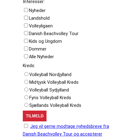
Interesser:
Nyheder
Landshold
Volleyligaen
Danish Beachvolley Tour
Kids og Ungdom
Dommer
Alle Nyheder
Kreds:
Volleyball Nordjylland
Midtjysk Volleyball Kreds
Volleyball Sydjylland
Fyns Volleyball Kreds
Sjællands Volleyball Kreds
Jeg vil gerne modtage nyhedsbreve fra
Danish Beachvolley Tour og accepterer