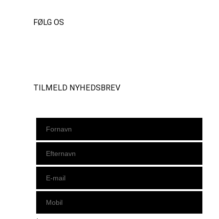
FØLG OS
Instagram
https://www.facebook.com/danishbeachvolleytour
LinkedIn
TILMELD NYHEDSBREV