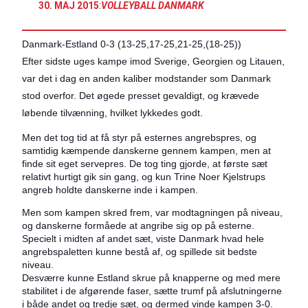
30. MAJ 2015
:
VOLLEYBALL DANMARK
Danmark-Estland 0-3 (13-25,17-25,21-25,(18-25))
Efter sidste uges kampe imod Sverige, Georgien og Litauen,
var det i dag en anden kaliber modstander som Danmark
stod overfor. Det øgede presset gevaldigt, og krævede
løbende tilvænning, hvilket lykkedes godt.
Men det tog tid at få styr på esternes angrebspres, og
samtidig kæmpende danskerne gennem kampen, men at
finde sit eget servepres. De tog ting gjorde, at første sæt
relativt hurtigt gik sin gang, og kun Trine Noer Kjelstrups
angreb holdte danskerne inde i kampen.
Men som kampen skred frem, var modtagningen på niveau,
og danskerne formåede at angribe sig op på esterne.
Specielt i midten af andet sæt, viste Danmark hvad hele
angrebspaletten kunne bestå af, og spillede sit bedste
niveau.
Desværre kunne Estland skrue på knapperne og med mere
stabilitet i de afgørende faser, sætte trumf på afslutningerne
i både andet og tredje sæt, og dermed vinde kampen 3-0.