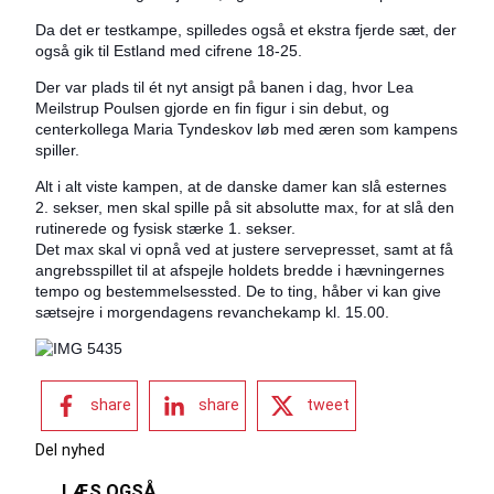
Da det er testkampe, spilledes også et ekstra fjerde sæt, der
også gik til Estland med cifrene 18-25.
Der var plads til ét nyt ansigt på banen i dag, hvor Lea
Meilstrup Poulsen gjorde en fin figur i sin debut, og
centerkollega Maria Tyndeskov løb med æren som kampens
spiller.
Alt i alt viste kampen, at de danske damer kan slå esternes
2. sekser, men skal spille på sit absolutte max, for at slå den
rutinerede og fysisk stærke 1. sekser.
Det max skal vi opnå ved at justere servepresset, samt at få
angrebsspillet til at afspejle holdets bredde i hævningernes
tempo og bestemmelsessted. De to ting, håber vi kan give
sætsejre i morgendagens revanchekamp kl. 15.00.
share
share
tweet
Del nyhed
LÆS OGSÅ